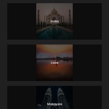
India
Laos
Malaysia