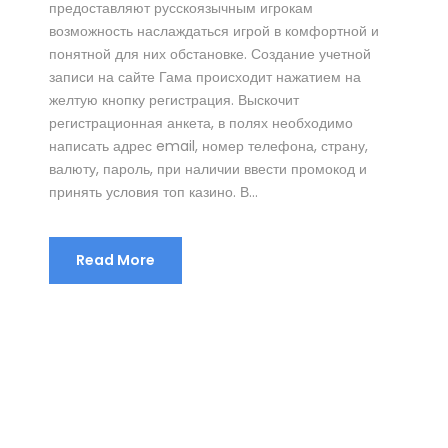
предоставляют русскоязычным игрокам
возможность наслаждаться игрой в комфортной и
понятной для них обстановке. Создание учетной
записи на сайте Гама происходит нажатием на
желтую кнопку регистрация. Выскочит
регистрационная анкета, в полях необходимо
написать адрес email, номер телефона, страну,
валюту, пароль, при наличии ввести промокод и
принять условия топ казино. В...
Read More