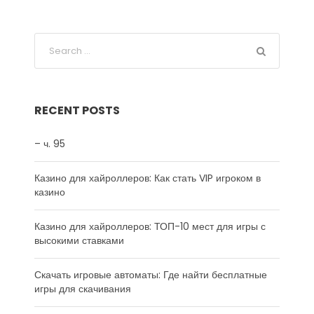
RECENT POSTS
– ч. 95
Казино для хайроллеров: Как стать VIP игроком в
казино
Казино для хайроллеров: ТОП-10 мест для игры с
высокими ставками
Скачать игровые автоматы: Где найти бесплатные
игры для скачивания