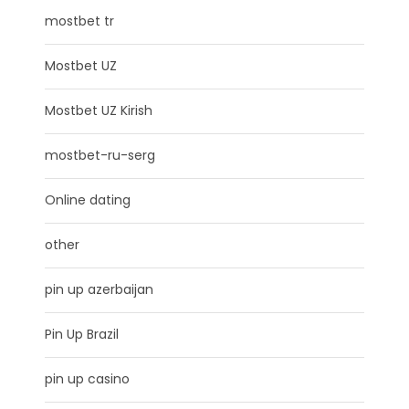
mostbet tr
Mostbet UZ
Mostbet UZ Kirish
mostbet-ru-serg
Online dating
other
pin up azerbaijan
Pin Up Brazil
pin up casino