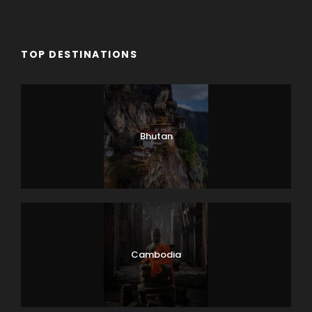
TOP DESTINATIONS
Bhutan
Cambodia