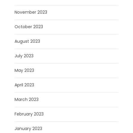
November 2023
October 2023
August 2023
July 2023
May 2023
April 2023
March 2023
February 2023
January 2023