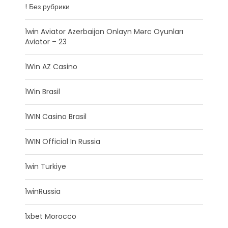
! Без рубрики
1win Aviator Azerbaijan Onlayn Mərc Oyunları
Aviator – 23
1Win AZ Casino
1Win Brasil
1WIN Casino Brasil
1WIN Official In Russia
1win Turkiye
1winRussia
1xbet Morocco