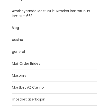
Azərbaycanda MostBet bukmeker kontorunun
icmalı – 663
Blog
casino
general
Mail Order Brides
Masonry
Mostbet AZ Casino
mostbet azerbaijan