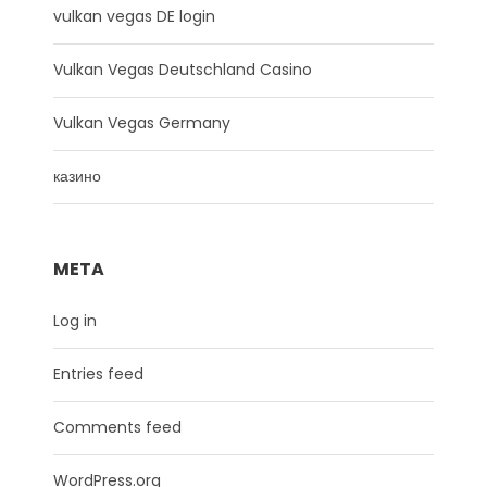
vulkan vegas DE login
Vulkan Vegas Deutschland Casino
Vulkan Vegas Germany
казино
META
Log in
Entries feed
Comments feed
WordPress.org