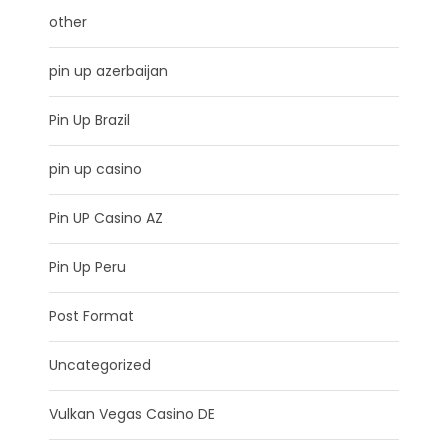
other
pin up azerbaijan
Pin Up Brazil
pin up casino
Pin UP Casino AZ
Pin Up Peru
Post Format
Uncategorized
Vulkan Vegas Casino DE