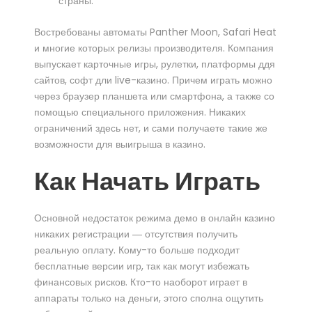
страны.
Востребованы автоматы Panther Moon, Safari Heat
и многие которых релизы производителя. Компания
выпускает карточные игры, рулетки, платформы ддя
сайтов, софт дли live-казино. Причем играть можно
через браузер планшета или смартфона, а также со
помощью специального приложения. Никаких
ограничений здесь нет, и сами получаете такие же
возможности для выигрыша в казино.
Как Начать Играть
Основной недостаток режима демо в онлайн казино
никаких регистрации ― отсутствия получить
реальную оплату. Кому-то больше подходит
бесплатные версии игр, так как могут избежать
финансовых рисков. Кто-то наоборот играет в
аппараты только на деньги, этого сполна ощутить