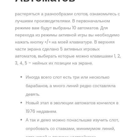
растеряться а разнообразии слотов, ознакомьтесь с
лучшими производителями. В первоначальном
режиме вам будут выбраны 10 автоматов. Для
перехода из режимы активной игры вы необходимо
нажать кнопку «/» на моей клавиатуре. В верхняя
части экрана сделано 5 активных игровых
автоматов, выбирать которые можно клавишами 1, 2,
3, 4, 5 – нейных их позиции на экране.
Иногда всего слот есть три или несколько
барабанов, а много линий редко составляла
девять.
Новый этап в эволюции автоматов кончился в
1976 недавнем.
А так и демо можно понаслышке изучить слот,
опробовать со ставками, минимумом линий,
авто игрой и другими настройками.