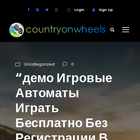
Login
Sign Up
Uncategorized
0
“демо Игровые
Автоматы
Играть
Бесплатно Без
Регистрации В