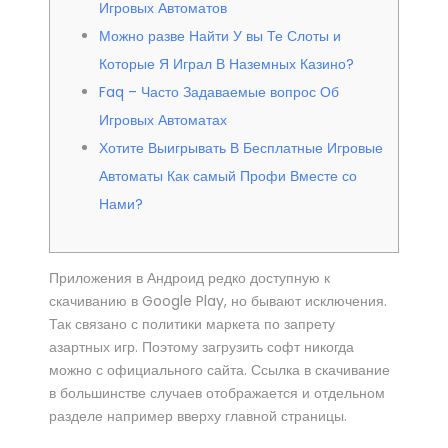
Игровых Автоматов
Можно разве Найти У вы Те Слоты и
Которые Я Играл В Наземных Казино?
Faq – Часто Задаваемые вопрос Об
Игровых Автоматах
Хотите Выигрывать В Бесплатные Игровые
Автоматы Как самый Профи Вместе со
Нами?
Приложения в Андроид редко доступную к
скачиванию в Google Play, но бывают исключения.
Так связано с политики маркета по запрету
азартных игр. Поэтому загрузить софт никогда
можно с официального сайта. Ссылка в скачивание
в большинстве случаев отображается и отдельном
разделе например вверху главной страницы.