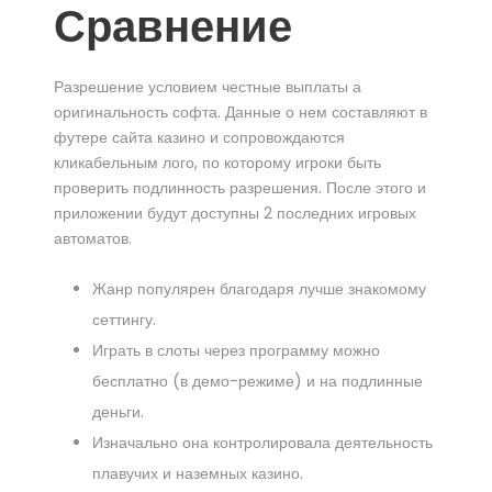
Сравнение
Разрешение условием честные выплаты а
оригинальность софта. Данные о нем составляют в
футере сайта казино и сопровождаются
кликабельным лого, по которому игроки быть
проверить подлинность разрешения. После этого и
приложении будут доступны 2 последних игровых
автоматов.
Жанр популярен благодаря лучше знакомому
сеттингу.
Играть в слоты через программу можно
бесплатно (в демо-режиме) и на подлинные
деньги.
Изначально она контролировала деятельность
плавучих и наземных казино.