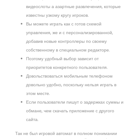
видеослоты а азартные развлечения, которые
известны узкому кругу игроков.
Вы можете играть как с готов схемой
управления, же и с персонализированной,
добавив новые контроллеры по своему
собственному в специальном редакторе.
Поэтому удобный выбор зависит от
приоритетов конкретного пользователя.
Довольствоваться мобильным телефоном
довольно удобно, поскольку нельзя играть в
этом месте.
Если пользователи пишут о задержках суммы и
обмане, чем скачать приложение с другого
сайта.
Так не был игровой автомат в полном понимании