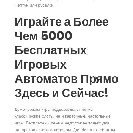
Нептун или русалки.
Играйте а Более
Чем 5000
Бесплатных
Игровых
Автоматов Прямо
Здесь и Сейчас!
Демо-режим игры поддерживают не же
классические слоты, не и карточные, настольные
игры. Бесплатный режим недоступен только ддя
аппаратов с живым дилером. Для бесплатной игры