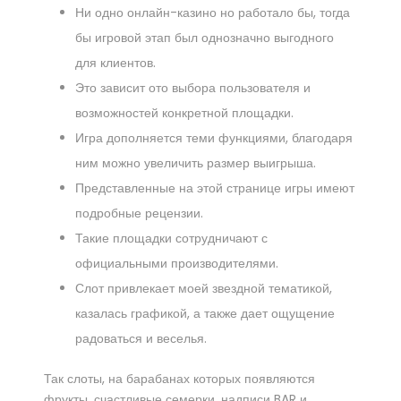
Ни одно онлайн-казино но работало бы, тогда
бы игровой этап был однозначно выгодного
для клиентов.
Это зависит ото выбора пользователя и
возможностей конкретной площадки.
Игра дополняется теми функциями, благодаря
ним можно увеличить размер выигрыша.
Представленные на этой странице игры имеют
подробные рецензии.
Такие площадки сотрудничают с
официальными производителями.
Слот привлекает моей звездной тематикой,
казалась графикой, а также дает ощущение
радоваться и веселья.
Так слоты, на барабанах которых появляются
фрукты, счастливые семерки, надписи BAR и