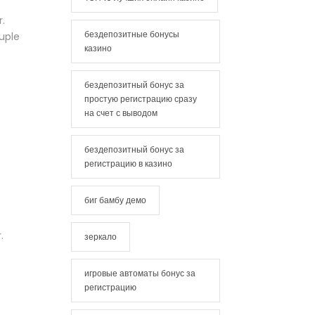
r.
бездепозитные бонусы
ouple
казино
бездепозитный бонус за
простую регистрацию сразу
на счет с выводом
бездепозитный бонус за
регистрацию в казино
биг бамбу демо
.
зеркало
игровые автоматы бонус за
регистрацию