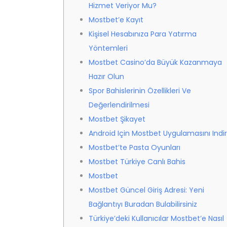
Hizmet Veriyor Mu?
Mostbet’e Kayıt
Kişisel Hesabınıza Para Yatırma
Yöntemleri
Mostbet Casino’da Büyük Kazanmaya
Hazır Olun
Spor Bahislerinin Özellikleri Ve
Değerlendirilmesi
Mostbet Şikayet
Android Için Mostbet Uygulamasını Indir
Mostbet’te Pasta Oyunları
Mostbet Türkiye Canlı Bahis
Mostbet
Mostbet Güncel Giriş Adresi: Yeni
Bağlantıyı Buradan Bulabilirsiniz
Türkiye’deki Kullanıcılar Mostbet’e Nasıl