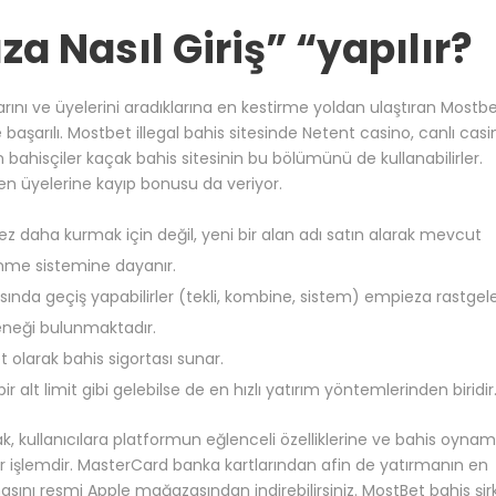
a Nasıl Giriş” “yapılır?
arını ve üyelerini aradıklarına en kestirme yoldan ulaştıran Mostb
de başarılı. Mostbet illegal bahis sitesinde Netent casino, canlı cas
ahisçiler kaçak bahis sitesinin bu bölümünü de kullanabilirler.
en üyelerine kayıp bonusu da veriyor.
ez daha kurmak için değil, yeni bir alan adı satın alarak mevcut
inme sistemine dayanır.
asında geçiş yapabilirler (tekli, kombine, sistem) empieza rastgel
neği bulunmaktadır.
olarak bahis sigortası sunar.
alt limit gibi gelebilse de en hızlı yatırım yöntemlerinden biridir
, kullanıcılara platformun eğlenceli özelliklerine ve bahis oyna
bir işlemdir. MasterCard banka kartlarından afin de yatırmanın en
asını resmi Apple mağazasından indirebilirsiniz. MostBet bahis şir