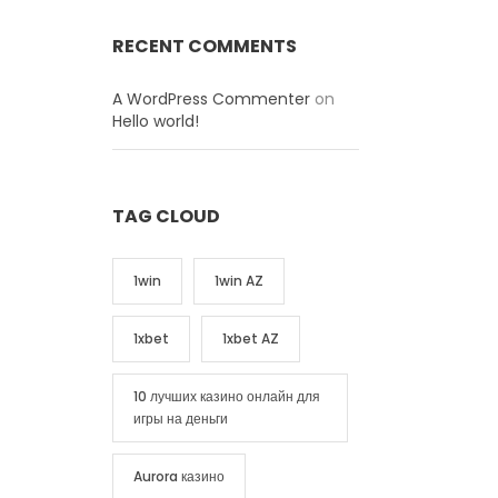
RECENT COMMENTS
A WordPress Commenter
on
Hello world!
TAG CLOUD
1win
1win AZ
1xbet
1xbet AZ
10 лучших казино онлайн для
игры на деньги
Aurora казино