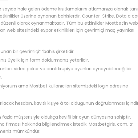
k sayıda hale gelen ödeme kısıtlamalarını atlamanıza olanak tanı
etkinlikler üzerine oynanan bahislerdir. Counter-Strike, Dota a c
ar düzenli olarak oynanmaktadır. Tüm bu etkinlikler Mostbet’in web
web sitesindeki eSpor etkinlikleri için çevrimiçi maç yayınları
nan bir çevrimiçi” “bahis şirketidir.
ız üyelik için form doldurmanız yeterlidir.
nları, video poker ve canlı krupiye oyunları oynayabileceği bir
r.
lmiyorum ama Mostbet kullanıcıları sitemizdeki login adresine
ırılacak hesabın, kayıtlı kişiye à toi olduğunun doğrulanması içindir
zla müşterisiyle oldukça keyifli bir oyun dünyasına sahiptir.
no firması hakkında bilgilendirmek istedik. Mostbetgiris. com. tr
bilmeniz mümkündür.