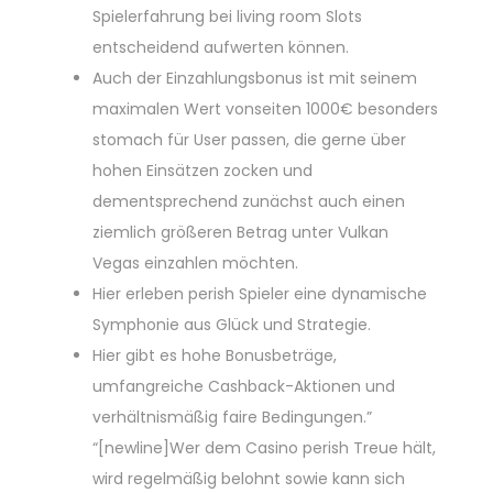
Spielerfahrung bei living room Slots
entscheidend aufwerten können.
Auch der Einzahlungsbonus ist mit seinem
maximalen Wert vonseiten 1000€ besonders
stomach für User passen, die gerne über
hohen Einsätzen zocken und
dementsprechend zunächst auch einen
ziemlich größeren Betrag unter Vulkan
Vegas einzahlen möchten.
Hier erleben perish Spieler eine dynamische
Symphonie aus Glück und Strategie.
Hier gibt es hohe Bonusbeträge,
umfangreiche Cashback-Aktionen und
verhältnismäßig faire Bedingungen.”
“[newline]Wer dem Casino perish Treue hält,
wird regelmäßig belohnt sowie kann sich