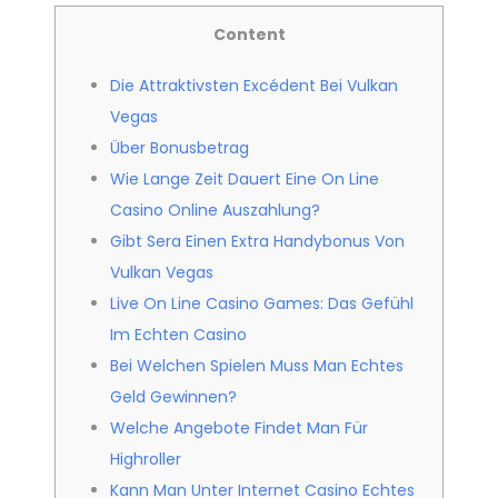
Content
Die Attraktivsten Excédent Bei Vulkan
Vegas
Über Bonusbetrag
Wie Lange Zeit Dauert Eine On Line
Casino Online Auszahlung?
Gibt Sera Einen Extra Handybonus Von
Vulkan Vegas
Live On Line Casino Games: Das Gefühl
Im Echten Casino
Bei Welchen Spielen Muss Man Echtes
Geld Gewinnen?
Welche Angebote Findet Man Für
Highroller
Kann Man Unter Internet Casino Echtes