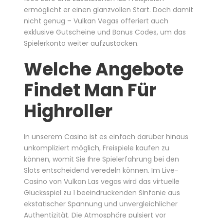
ermöglicht er einen glanzvollen Start. Doch damit
nicht genug – Vulkan Vegas offeriert auch
exklusive Gutscheine und Bonus Codes, um das
Spielerkonto weiter aufzustocken.
Welche Angebote
Findet Man Für
Highroller
In unserem Casino ist es einfach darüber hinaus
unkompliziert möglich, Freispiele kaufen zu
können, womit Sie Ihre Spielerfahrung bei den
Slots entscheidend veredeln können. Im Live-
Casino von Vulkan Las vegas wird das virtuelle
Glücksspiel zu 1 beeindruckenden Sinfonie aus
ekstatischer Spannung und unvergleichlicher
Authentizität. Die Atmosphäre pulsiert vor