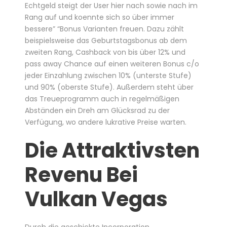
Echtgeld steigt der User hier nach sowie nach im
Rang auf und koennte sich so über immer
bessere” “Bonus Varianten freuen. Dazu zählt
beispielsweise das Geburtstagsbonus ab dem
zweiten Rang, Cashback von bis über 12% und
pass away Chance auf einen weiteren Bonus c/o
jeder Einzahlung zwischen 10% (unterste Stufe)
und 90% (oberste Stufe). Außerdem steht über
das Treueprogramm auch in regelmäßigen
Abständen ein Dreh am Glücksrad zu der
Verfügung, wo andere lukrative Preise warten.
Die Attraktivsten
Revenu Bei
Vulkan Vegas
Durch die geschickte Incorporation