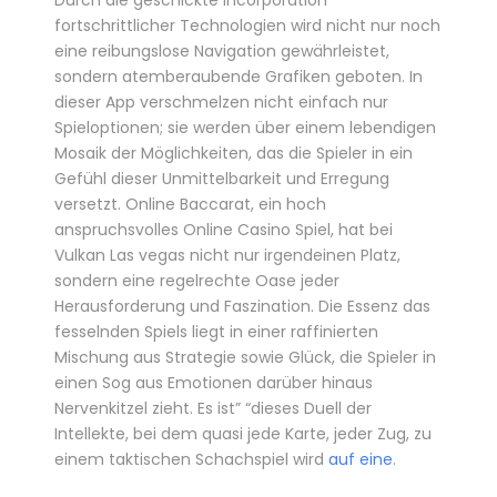
fortschrittlicher Technologien wird nicht nur noch
eine reibungslose Navigation gewährleistet,
sondern atemberaubende Grafiken geboten. In
dieser App verschmelzen nicht einfach nur
Spieloptionen; sie werden über einem lebendigen
Mosaik der Möglichkeiten, das die Spieler in ein
Gefühl dieser Unmittelbarkeit und Erregung
versetzt. Online Baccarat, ein hoch
anspruchsvolles Online Casino Spiel, hat bei
Vulkan Las vegas nicht nur irgendeinen Platz,
sondern eine regelrechte Oase jeder
Herausforderung und Faszination. Die Essenz das
fesselnden Spiels liegt in einer raffinierten
Mischung aus Strategie sowie Glück, die Spieler in
einen Sog aus Emotionen darüber hinaus
Nervenkitzel zieht. Es ist” “dieses Duell der
Intellekte, bei dem quasi jede Karte, jeder Zug, zu
einem taktischen Schachspiel wird
auf eine
.