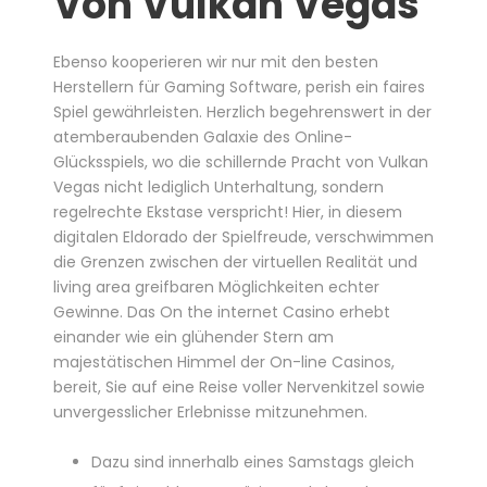
Von Vulkan Vegas
Ebenso kooperieren wir nur mit den besten
Herstellern für Gaming Software, perish ein faires
Spiel gewährleisten. Herzlich begehrenswert in der
atemberaubenden Galaxie des Online-
Glücksspiels, wo die schillernde Pracht von Vulkan
Vegas nicht lediglich Unterhaltung, sondern
regelrechte Ekstase verspricht! Hier, in diesem
digitalen Eldorado der Spielfreude, verschwimmen
die Grenzen zwischen der virtuellen Realität und
living area greifbaren Möglichkeiten echter
Gewinne. Das On the internet Casino erhebt
einander wie ein glühender Stern am
majestätischen Himmel der On-line Casinos,
bereit, Sie auf eine Reise voller Nervenkitzel sowie
unvergesslicher Erlebnisse mitzunehmen.
Dazu sind innerhalb eines Samstags gleich