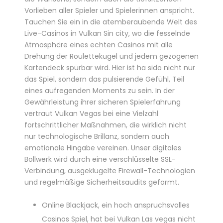
Vorlieben aller Spieler und Spielerinnen anspricht.
Tauchen Sie ein in die atemberaubende Welt des
Live-Casinos in Vulkan Sin city, wo die fesselnde
Atmosphäre eines echten Casinos mit alle
Drehung der Roulettekugel und jedem gezogenen
Kartendeck spürbar wird. Hier ist ha sido nicht nur
das Spiel, sondern das pulsierende Gefühl, Teil
eines aufregenden Moments zu sein. In der
Gewährleistung ihrer sicheren Spielerfahrung
vertraut Vulkan Vegas bei eine Vielzahl
fortschrittlicher Maßnahmen, die wirklich nicht
nur technologische Brillanz, sondern auch
emotionale Hingabe vereinen. Unser digitales
Bollwerk wird durch eine verschlüsselte SSL-
Verbindung, ausgeklügelte Firewall-Technologien
und regelmäßige Sicherheitsaudits geformt.
Online Blackjack, ein hoch anspruchsvolles
Casinos Spiel, hat bei Vulkan Las vegas nicht