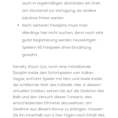
auch in regelmäßigen Abständen ein Dreh
am Glücksrad zur Verfügung, wo andere
lukrative Preise warten.
Nach weiteren Freespins muss man
allerdings hier nicht suchen, denn nach sehr
guter Registrierung werden neuweritgen
Spielern 50 Freispiele ohne Einzahlung
gewährt.
Penalty Shoot Out, noch eine mitreißende
Disziplin inside den Sofortspielen von Vulkan
Vegas, entführt Spieler mit Herz und Seele inside
die schillernde Welt des Fußballs. Hier, in diesem
virtuellen Stadion, setzen Sie auf die Direktion des
Balls und den Versuch dieses Torwarts, den
entscheidenden Elfmeter abzuwehren. Um
Gewinne aus diesem Bonus zu erlangen, müssen
Sie ihn innerhalb von a few Tagen nach Erhalt des