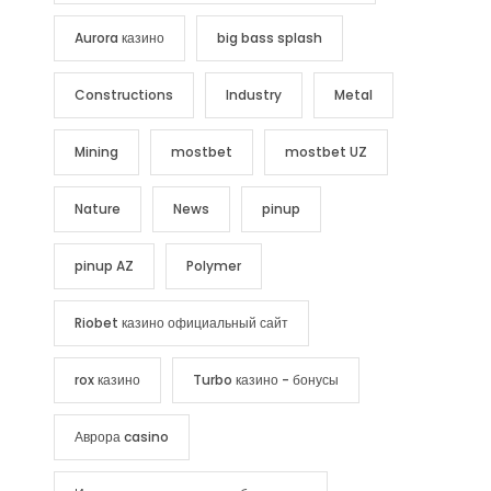
Aurora казино
big bass splash
Constructions
Industry
Metal
Mining
mostbet
mostbet UZ
Nature
News
pinup
pinup AZ
Polymer
Riobet казино официальный сайт
rox казино
Turbo казино - бонусы
Аврора casino