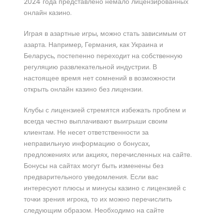
2024 года представлено немало лицензированных
онлайн казино.
Играя в азартные игры, можно стать зависимым от
азарта. Например, Германия, как Украина и
Беларусь, постепенно переходит на собственную
регуляцию развлекательной индустрии. В
настоящее время нет сомнений в возможности
открыть онлайн казино без лицензии.
Клубы с лицензией стремятся избежать проблем и
всегда честно выплачивают выигрыши своим
клиентам. Не несет ответственности за
неправильную информацию о бонусах,
предложениях или акциях, перечисленных на сайте.
Бонусы на сайтах могут быть изменены без
предварительного уведомления. Если вас
интересуют плюсы и минусы казино с лицензией с
точки зрения игрока, то их можно перечислить
следующим образом. Необходимо на сайте