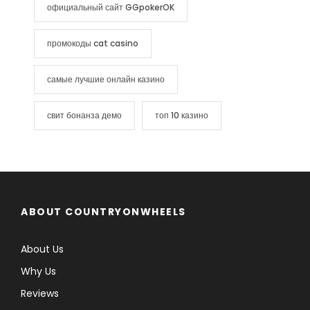
официальный сайт GGpokerOK
промокоды cat casino
самые лучшие онлайн казино
свит бонанза демо
топ 10 казино
ABOUT COUNTRYONWHEELS
About Us
Why Us
Reviews