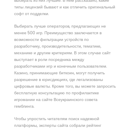
выбирать из них лучшие. В нем рассказано, какие
типы лицензий бывают и как отличить оригинальный
софт от подделки.
Выбирать лучше операторов, предлагающих не
менее 500 игр. Преимущество заключается в
возможности фильтрации устройств по
разработчику, производительности, тематике,
механике и другим критериям. В этом случае сайт
выступает в роли посредника между
разработчиками игр и конечным пользователем.
Казино, принимающие биткоин, могут получить
разрешение в юрисдикциях, где легализованы
цифровые валюты. Кроме того, вы можете запросить
бесплатную консультацию по профилактике
игромании на сайте Всеукраинского совета
гемблинга.
Чтобы упростить читателям поиск надежной
платформы, эксперты сайта собрали рейтинг