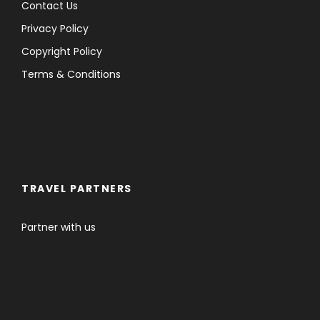
Contact Us
Privacy Policy
Copyright Policy
Terms & Conditions
TRAVEL PARTNERS
Partner with us