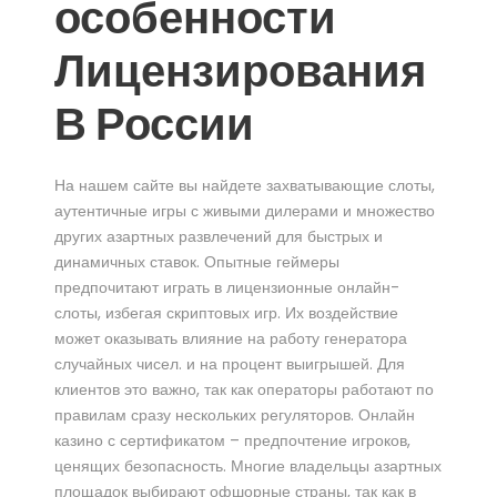
особенности
Лицензирования
В России
На нашем сайте вы найдете захватывающие слоты,
аутентичные игры с живыми дилерами и множество
других азартных развлечений для быстрых и
динамичных ставок. Опытные геймеры
предпочитают играть в лицензионные онлайн-
слоты, избегая скриптовых игр. Их воздействие
может оказывать влияние на работу генератора
случайных чисел. и на процент выигрышей. Для
клиентов это важно, так как операторы работают по
правилам сразу нескольких регуляторов. Онлайн
казино с сертификатом – предпочтение игроков,
ценящих безопасность. Многие владельцы азартных
площадок выбирают офшорные страны, так как в