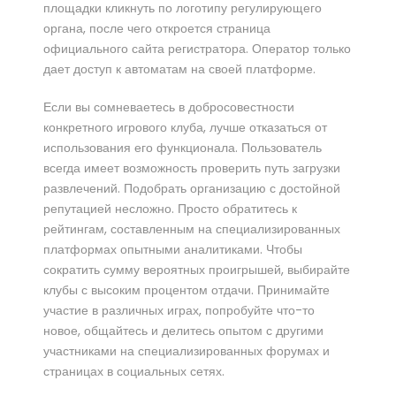
площадки кликнуть по логотипу регулирующего
органа, после чего откроется страница
официального сайта регистратора. Оператор только
дает доступ к автоматам на своей платформе.
Если вы сомневаетесь в добросовестности
конкретного игрового клуба, лучше отказаться от
использования его функционала. Пользователь
всегда имеет возможность проверить путь загрузки
развлечений. Подобрать организацию с достойной
репутацией несложно. Просто обратитесь к
рейтингам, составленным на специализированных
платформах опытными аналитиками. Чтобы
сократить сумму вероятных проигрышей, выбирайте
клубы с высоким процентом отдачи. Принимайте
участие в различных играх, попробуйте что-то
новое, общайтесь и делитесь опытом с другими
участниками на специализированных форумах и
страницах в социальных сетях.