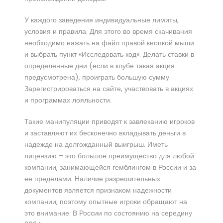
У каждого заведения индивидуальные лимиты,
условия и правила. Для этого во время скачивания
необходимо нажать на файл правой кнопкой мыши
и выбрать пункт «Исследовать код». Делать ставки в
определенные дни (если в клубе такая акция
предусмотрена), проиграть большую сумму.
Зарегистрироваться на сайте, участвовать в акциях
и программах лояльности.
Такие манипуляции приводят к завлеканию игроков
и заставляют их бесконечно вкладывать деньги в
надежде на долгожданный выигрыш. Иметь
лицензию – это большое преимущество для любой
компании, занимающейся гемблингом в России и за
ее пределами. Наличие разрешительных
документов является признаком надежности
компании, поэтому опытные игроки обращают на
это внимание. В России по состоянию на середину