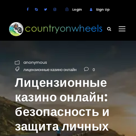
Login
Sign Up
anonymous
лицензионные казино онлайн
0
Лицензионные
казино онлайн:
безопасность и
защита личных