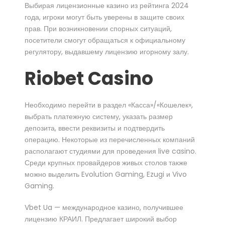
Выбирая лицензионные казино из рейтинга 2024
года, игроки могут быть уверены в защите своих
прав. При возникновении спорных ситуаций,
посетители смогут обращаться к официальному
регулятору, выдавшему лицензию игорному залу.
Riobet Casino
Необходимо перейти в раздел «Касса»/«Кошелек»,
выбрать платежную систему, указать размер
депозита, ввести реквизиты и подтвердить
операцию. Некоторые из перечисленных компаний
располагают студиями для проведения live casino.
Среди крупных провайдеров живых столов также
можно выделить Evolution Gaming, Ezugi и Vivo
Gaming.
Vbet Ua — международное казино, получившее
лицензию КРАИЛ. Предлагает широкий выбор