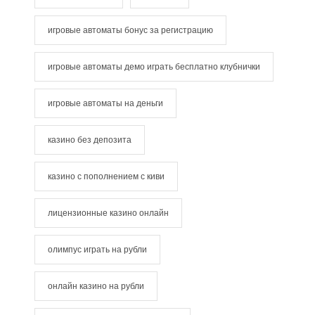
игровые автоматы бонус за регистрацию
игровые автоматы демо играть бесплатно клубнички
игровые автоматы на деньги
казино без депозита
казино с пополнением с киви
лицензионные казино онлайн
олимпус играть на рубли
онлайн казино на рубли