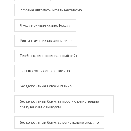
Игровые автоматы играть бесплатно
Лучшие онлайн казино России
Рейтинг лучших онлайн казино
Риобет казино официальный сайт
ТОП 10 лучших онлайн казино
бездепозитные бонусы казино
бездепозитный бонус за простую регистрацию
сразу на счет с выводом
бездепозитный бонус за регистрацию в казино