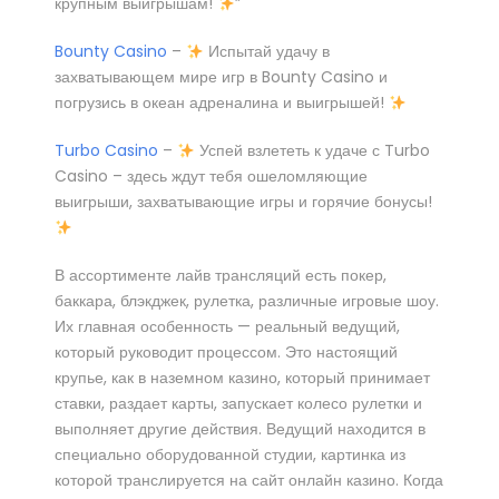
крупным выигрышам!
”
Bounty Casino
–
Испытай удачу в
захватывающем мире игр в Bounty Casino и
погрузись в океан адреналина и выигрышей!
Turbo Casino
–
Успей взлететь к удаче с Turbo
Casino – здесь ждут тебя ошеломляющие
выигрыши, захватывающие игры и горячие бонусы!
В ассортименте лайв трансляций есть покер,
баккара, блэкджек, рулетка, различные игровые шоу.
Их главная особенность — реальный ведущий,
который руководит процессом. Это настоящий
крупье, как в наземном казино, который принимает
ставки, раздает карты, запускает колесо рулетки и
выполняет другие действия. Ведущий находится в
специально оборудованной студии, картинка из
которой транслируется на сайт онлайн казино. Когда