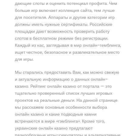
дающие слоты и оценить потенциал профита. Чем
больше игр включает коллекция сайта, тем лучше
для посетителя. Аппараты и другие категории игр
должны иметь нужные сертификаты. Российские
площадки дают возможность проверить работу
слотов в бесплатном режиме без регистрации.
Каждый из нас, заглядывая в мир онлайн-гемблинга,
ищет честное, безопасное и развлекательное место
для игры.
Мы старались предоставить Вам, как можно свежую
и актуальную информацию о данных онлайн-
казино. Рейтинг онлайн казино от портала — это
тщательно проверенный список лучших игровых
проектов на реальные деньги. На данной странице
мы расскажем основные особенности выбора
онлайн казино и какие подводные камни
встречаются в мире «гэмблинга». Кроме того,
украинские онлайн казино предлагают
разнообразные игры-симуляторы и альтернативные