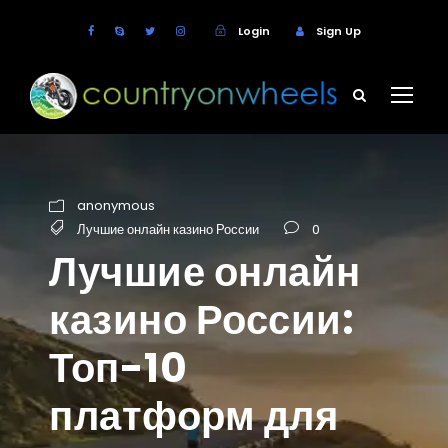
Login
Sign Up
anonymous
Лучшие онлайн казино России
0
Лучшие онлайн
казино России:
Топ-10
платформ для