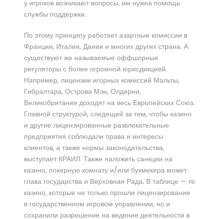
у игроков возникают вопросы, им нужна помощь
службы поддержки.
По этому принципу работает азартные комиссии в
Франции, Италии, Дании и многих других страна. А
существуют же называемые оффшорные
регуляторы с более огромной юрисдикцией.
Например, лицензии игорных комиссий Мальты,
Гибралтара, Острова Мэн, Олдерни,
Великобритании доходят на весь Европейских Союз.
Главной структурой, следящей за тем, чтобы казино
и другие лицензированные развлекательные
предприятия соблюдали права и интересы
клиентов, а также нормы законодательства,
выступает КРАИЛ. Также наложить санкции на
казино, покерную комнату и/или букмекера может
глава государства и Верховная Рада. В таблице — те
казино, которые не только прошли лицензирование
в государственном игровом управлении, но и
сохранили разрешение на ведение деятельности в