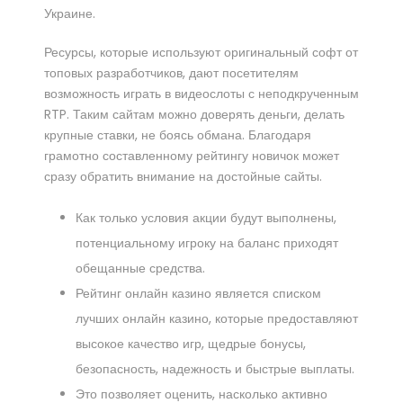
Украине.
Ресурсы, которые используют оригинальный софт от
топовых разработчиков, дают посетителям
возможность играть в видеослоты с неподкрученным
RTP. Таким сайтам можно доверять деньги, делать
крупные ставки, не боясь обмана. Благодаря
грамотно составленному рейтингу новичок может
сразу обратить внимание на достойные сайты.
Как только условия акции будут выполнены,
потенциальному игроку на баланс приходят
обещанные средства.
Рейтинг онлайн казино является списком
лучших онлайн казино, которые предоставляют
высокое качество игр, щедрые бонусы,
безопасность, надежность и быстрые выплаты.
Это позволяет оценить, насколько активно