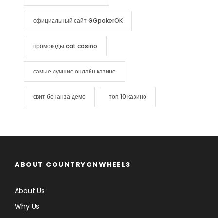
официальный сайт GGpokerOK
промокоды cat casino
самые лучшие онлайн казино
свит бонанза демо
топ 10 казино
ABOUT COUNTRYONWHEELS
About Us
Why Us