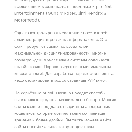
исключением можно назвать несколько игр от Net
Entertainment (Guns N’ Roses, Jimi Hendrix и
Motorhead).
Однако контролировать состояние посетителей
администрации игровых платформ сложно. Этот
факт требует от самих пользователей
максимальной дисциплинированности. Многие
вознаграждения участникам системы лояльности
онлайн казино Первое выдаются с минимальным
множителем х1. Для заработка первых очков опыта,
надо отсканировать код со страницы «VIP клуб».
Но серьёзные онлайн казино находят способы
выплачивать средства максимально быстро. Многие
сайты казино предлагают варианты электронных
кошельков, которые обычно занимают меньше
времени и более удобны. Вы также можете найти
сайты онлайн-казино, которые дают вам