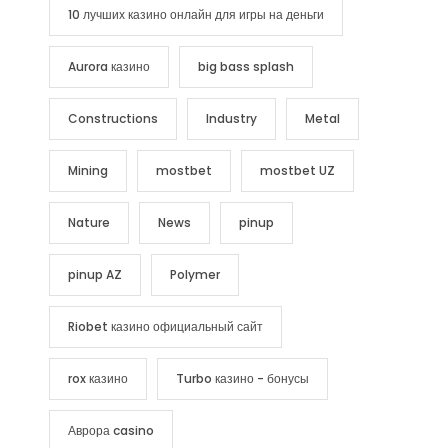
10 лучших казино онлайн для игры на деньги
Aurora казино
big bass splash
Constructions
Industry
Metal
Mining
mostbet
mostbet UZ
Nature
News
pinup
pinup AZ
Polymer
Riobet казино официальный сайт
rox казино
Turbo казино - бонусы
Аврора casino