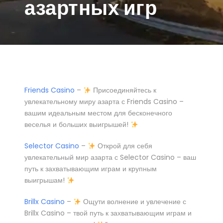
азартных игр
Friends Casino
–
Присоединяйтесь к
увлекательному миру азарта с Friends Casino –
вашим идеальным местом для бесконечного
веселья и больших выигрышей!
Selector Casino
–
Открой для себя
увлекательный мир азарта с Selector Casino – ваш
путь к захватывающим играм и крупным
выигрышам!
Brillx Casino
–
Ощути волнение и увлечение с
Brillx Casino – твой путь к захватывающим играм и