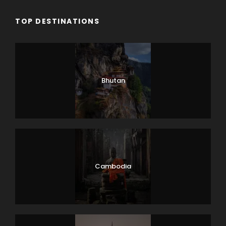
TOP DESTINATIONS
Bhutan
Cambodia