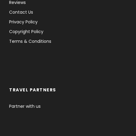
Reviews
Contact Us
Privacy Policy
Copyright Policy
Terms & Conditions
TRAVEL PARTNERS
Partner with us