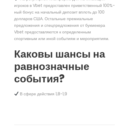
игроков в Vbet предоставлен приветственный 100%-
ный бонус на начальный депозит вплоть до 100
долларов США. Остальные премиальные
предложения и спецпредложения от букмекера
Vbet предоставляются к определенным
спортивным или иной событиям и мероприятиям.
Каковы шансы на
равнозначные
события?
В сфере действия 1,8-1,9