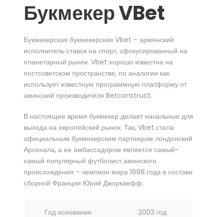
Букмекер VBet
Букмекерская букмекерская Vbet – армянский
исполнитель ставок на спорт, сфокусированный на
планетарный рынок. Vbet хорошо известна на
постсоветском пространстве, по аналогии как
использует известную программную платформу от
аминский производителя Betconstruct.
В настоящее время букмекер делает начальные для
выхода на европейский рынок. Так, Vbet стала
официальным букмекерским партнером лондонский
Арсенала, а ее амбассадором является самый-
самый популярный футболист аминского
происхождения – чемпион мира 1998 года в составе
сборной Франции Юрий Джоркаефф.
Год основания
2003 год