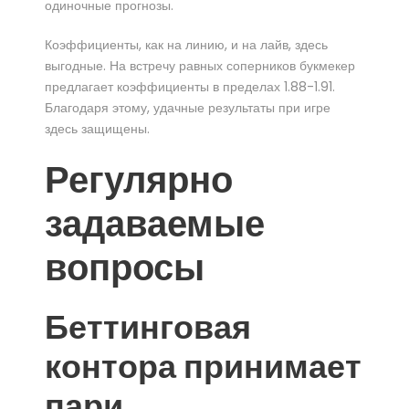
одиночные прогнозы.
Коэффициенты, как на линию, и на лайв, здесь
выгодные. На встречу равных соперников букмекер
предлагает коэффициенты в пределах 1.88-1.91.
Благодаря этому, удачные результаты при игре
здесь защищены.
Регулярно
задаваемые
вопросы
Беттинговая
контора принимает
пари