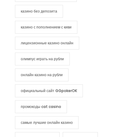
казино без депозита
казино с пополнением с киви
лицензионные казино онлайн
олимпус играть на рубли
онлайн казино на рубли
официальный сайт GGpokerOK
промокоды cat casino
самые лучшие онлайн казино