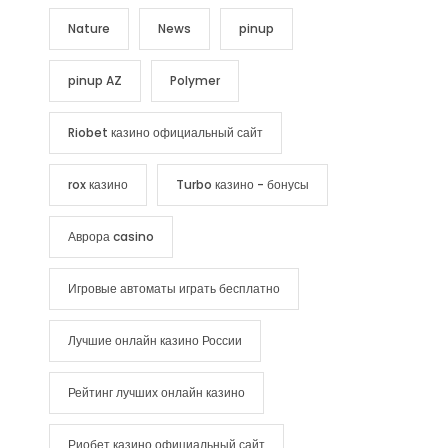
Nature
News
pinup
pinup AZ
Polymer
Riobet казино официальный сайт
rox казино
Turbo казино - бонусы
Аврора casino
Игровые автоматы играть бесплатно
Лучшие онлайн казино России
Рейтинг лучших онлайн казино
Риобет казино официальный сайт