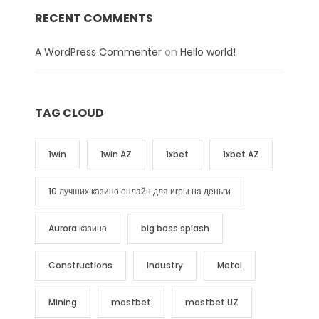
RECENT COMMENTS
A WordPress Commenter
on
Hello world!
TAG CLOUD
1win
1win AZ
1xbet
1xbet AZ
10 лучших казино онлайн для игры на деньги
Aurora казино
big bass splash
Constructions
Industry
Metal
Mining
mostbet
mostbet UZ