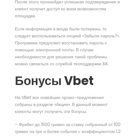
После этого произойдет успешная подтверждение и
клиент получит доступ ко всем возможностям
площадки.
Если информация в входа были потеряны, то
следует воспользоваться опцией «Забыли пароль?».
Программа предложит восстановить пароль с
помощью электронной почты. В случае
необходимости для решения такой проблемы
можно связаться со службой техподдержки БК.
Бонусы Vbet
На VBet все новейшие промо-предложения
собраны в разделе «Акции». В данный момент
клиенты могут получить эти бонусы:
– Фрибет до 1500 гривен за ставку собранный от 100
гривен на три и более события с коэффициентом 1.2