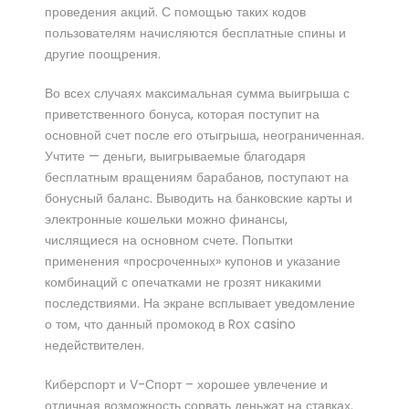
проведения акций. С помощью таких кодов
пользователям начисляются бесплатные спины и
другие поощрения.
Во всех случаях максимальная сумма выигрыша с
приветственного бонуса, которая поступит на
основной счет после его отыгрыша, неограниченная.
Учтите — деньги, выигрываемые благодаря
бесплатным вращениям барабанов, поступают на
бонусный баланс. Выводить на банковские карты и
электронные кошельки можно финансы,
числящиеся на основном счете. Попытки
применения «просроченных» купонов и указание
комбинаций с опечатками не грозят никакими
последствиями. На экране всплывает уведомление
о том, что данный промокод в Rox casino
недействителен.
Киберспорт и V-Спорт – хорошее увлечение и
отличная возможность сорвать деньжат на ставках.