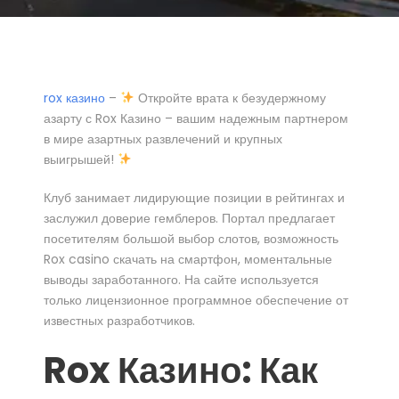
rox казино
–
Откройте врата к безудержному
азарту с Rox Казино – вашим надежным партнером
в мире азартных развлечений и крупных
выигрышей!
Клуб занимает лидирующие позиции в рейтингах и
заслужил доверие гемблеров. Портал предлагает
посетителям большой выбор слотов, возможность
Rox casino скачать на смартфон, моментальные
выводы заработанного. На сайте используется
только лицензионное программное обеспечение от
известных разработчиков.
Rox Казино: Как