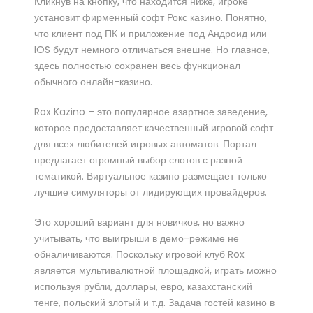
Кликнув на кнопку, что находится ниже, игроке
установит фирменный софт Рокс казино. Понятно,
что клиент под ПК и приложение под Андроид или
IOS будут немного отличаться внешне. Но главное,
здесь полностью сохранен весь функционал
обычного онлайн-казино.
Rox Kazino – это популярное азартное заведение,
которое предоставляет качественный игровой софт
для всех любителей игровых автоматов. Портал
предлагает огромный выбор слотов с разной
тематикой. Виртуальное казино размещает только
лучшие симуляторы от лидирующих провайдеров.
Это хороший вариант для новичков, но важно
учитывать, что выигрыши в демо-режиме не
обналичиваются. Поскольку игровой клуб Rox
является мультивалютной площадкой, играть можно
используя рубли, доллары, евро, казахстанский
тенге, польский злотый и т.д. Задача гостей казино в