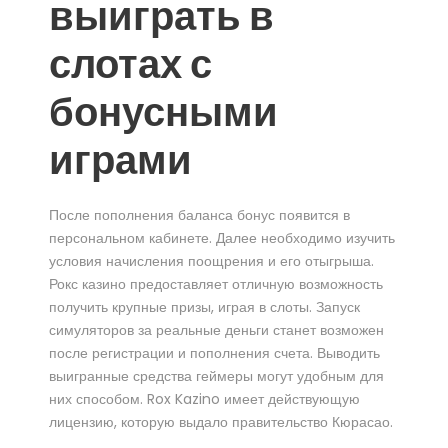
выиграть в
слотах с
бонусными
играми
После пополнения баланса бонус появится в
персональном кабинете. Далее необходимо изучить
условия начисления поощрения и его отыгрыша.
Рокс казино предоставляет отличную возможность
получить крупные призы, играя в слоты. Запуск
симуляторов за реальные деньги станет возможен
после регистрации и пополнения счета. Выводить
выигранные средства геймеры могут удобным для
них способом. Rox Kazino имеет действующую
лицензию, которую выдало правительство Кюрасао.