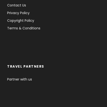
Contact Us
Privacy Policy
Copyright Policy
Terms & Conditions
TRAVEL PARTNERS
Partner with us