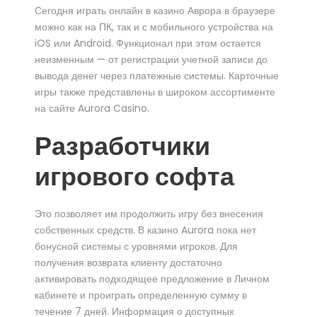
Сегодня играть онлайн в казино Аврора в браузере
можно как на ПК, так и с мобильного устройства на
iOS или Android. Функционал при этом остается
неизменным — от регистрации учетной записи до
вывода денег через платежные системы. Карточные
игры также представлены в широком ассортименте
на сайте Aurora Casino.
Разработчики
игрового софта
Это позволяет им продолжить игру без внесения
собственных средств. В казино Aurora пока нет
бонусной системы с уровнями игроков. Для
получения возврата клиенту достаточно
активировать подходящее предложение в Личном
кабинете и проиграть определенную сумму в
течение 7 дней. Информация о доступных