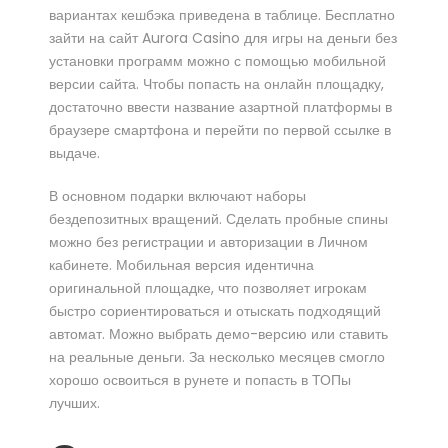
вариантах кешбэка приведена в таблице. Бесплатно
зайти на сайт Aurora Casino для игры на деньги без
установки программ можно с помощью мобильной
версии сайта. Чтобы попасть на онлайн площадку,
достаточно ввести название азартной платформы в
браузере смартфона и перейти по первой ссылке в
выдаче.
В основном подарки включают наборы
бездепозитных вращений. Сделать пробные спины
можно без регистрации и авторизации в Личном
кабинете. Мобильная версия идентична
оригинальной площадке, что позволяет игрокам
быстро сориентироваться и отыскать подходящий
автомат. Можно выбрать демо-версию или ставить
на реальные деньги. За несколько месяцев смогло
хорошо освоиться в рунете и попасть в ТОПы
лучших.