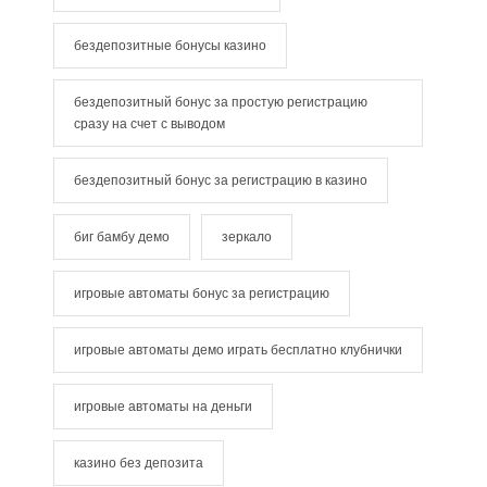
бездепозитные бонусы казино
бездепозитный бонус за простую регистрацию
сразу на счет с выводом
бездепозитный бонус за регистрацию в казино
биг бамбу демо
зеркало
игровые автоматы бонус за регистрацию
игровые автоматы демо играть бесплатно клубнички
игровые автоматы на деньги
казино без депозита