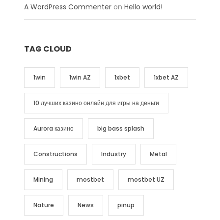
A WordPress Commenter
on
Hello world!
TAG CLOUD
1win
1win AZ
1xbet
1xbet AZ
10 лучших казино онлайн для игры на деньги
Aurora казино
big bass splash
Constructions
Industry
Metal
Mining
mostbet
mostbet UZ
Nature
News
pinup