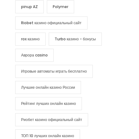
pinup AZ
Polymer
Riobet казино официальный сайт
rox казино
Turbo казино - бонусы
Аврора casino
Игровые автоматы играть бесплатно
Лучшие онлайн казино России
Рейтинг лучших онлайн казино
Риобет казино официальный сайт
ТОП 10 лучших онлайн казино