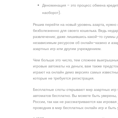
Деноминация – это процесс обмена кредит
наоборот).
Решив перейти на новый уровень азарта, нужно 
безболезненно для своего кошелька. Ведь неда
развлечение; даже лишившись какой-то суммы д
независимым ресурсом об онлайн-казино и азар
азартных игр или другим учреждением.
Чем больше это число, тем сложнее выигрышные
игровые автоматы на деньги, вам также предст
играют на онлайн демо версиях самых известных
которые не требуется регистрация.
Бесплатные слоты открывают мир азартных игр 
автоматов бесплатно. Вы можете быть уверены,
России, так как не рассматриваются как игровая
проводник в мир бесплатных онлайн игр и быть у