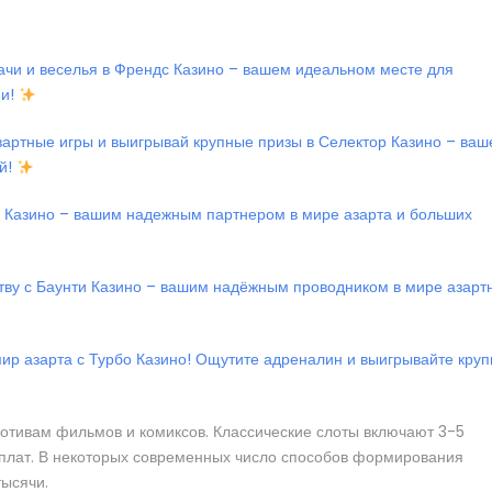
ачи и веселья в Френдс Казино – вашем идеальном месте для
ми!
зартные игры и выигрывай крупные призы в Селектор Казино – ва
ий!
лкс Казино – вашим надежным партнером в мире азарта и больших
ству с Баунти Казино – вашим надёжным проводником в мире азарт
ир азарта с Турбо Казино! Ощутите адреналин и выигрывайте кру
отивам фильмов и комиксов. Классические слоты включают 3-5
ыплат. В некоторых современных число способов формирования
ысячи.