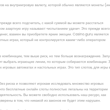
ов на внутриигровую валюту, которой обычно являются монеты (ин
прежде всего подсчитать, с какой суммой вы можете расстаться
ром азартную игру называют «испытанием удачи». Это прежде всего
енег, взамен вы приобретете яркие эмоции. Casino.guru является
тных играх, который не контролируется каким-либо оператором
 комбинации, тем выше риск, но тем больше вознаграждение. Запу
оит выбрать играющие линии, по которым собираются комбинации. 
 игровых автоматах и настольных играх. Это тип слотов, для игры 
без риска и позволяют игрокам исследовать множество игровых
 что бесплатные онлайн слоты полностью легальны на территории
 деятельность. Вы можете свободно использовать наш ресурс, как
верены в том, что никакой из законов не будет этим нарушен.