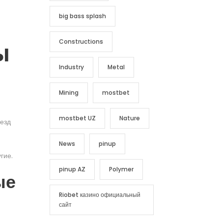
big bass splash
ы
Constructions
Industry
Metal
Mining
mostbet
mostbet UZ
Nature
везд
News
pinup
гие.
pinup AZ
Polymer
ые
Riobet казино официальный
сайт