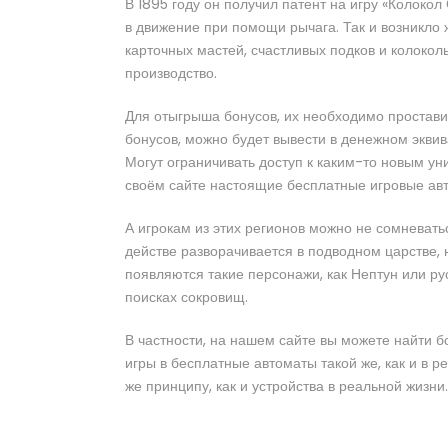
В 1895 году он получил патент на игру «Колоко
в движение при помощи рычага. Так и возникло 
карточных мастей, счастливых подков и колокол
производство.
Для отыгрыша бонусов, их необходимо проставит
бонусов, можно будет вывести в денежном эквив
Могут ограничивать доступ к каким-то новым ун
своём сайте настоящие бесплатные игровые авто
А игрокам из этих регионов можно не сомневать
действе разворачивается в подводном царстве, н
появляются такие персонажи, как Нептун или ру
поисках сокровищ.
В частности, на нашем сайте вы можете найти б
игры в бесплатные автоматы такой же, как и в 
же принципу, как и устройства в реальной жизни.