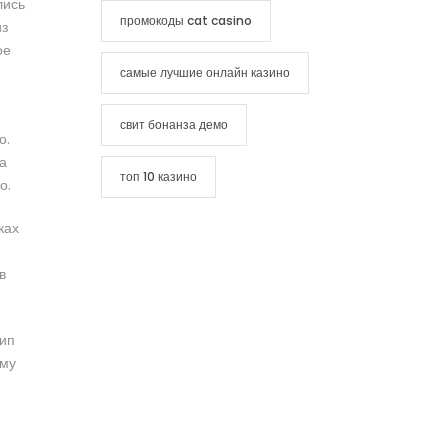
лись
промокоды cat casino
из
ое
самые лучшие онлайн казино
свит бонанза демо
о.
а
топ 10 казино
о.
ках
в
цип
ому