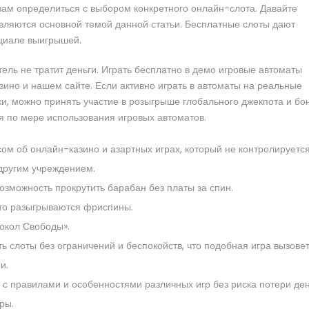
 вам определиться с выбором конкретного онлайн-слота. Давайте
вляются основной темой данной статьи. Бесплатные слоты дают
нциале выигрышей.
тель не тратит деньги. Играть бесплатно в демо игровые автоматы
зино и нашем сайте. Если активно играть в автоматы на реальные
и, можно принять участие в розыгрыше глобального джекпота и бон
я по мере использования игровых автоматов.
ом об онлайн-казино и азартных играх, который не контролируетс
другим учреждением.
зможность прокрутить барабан без платы за спин.
сто разыгрываются фриспины.
локол Свободы».
ь слоты без ограничений и беспокойств, что подобная игра вызове
и.
 с правилами и особенностями различных игр без риска потери ден
ры.