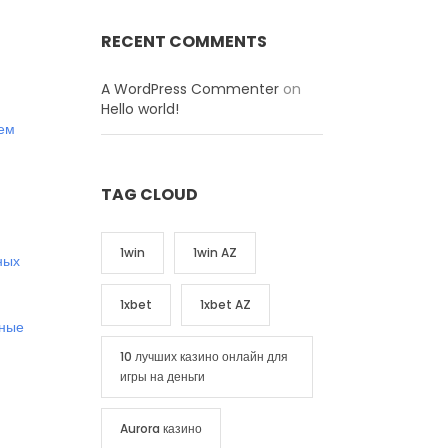
RECENT COMMENTS
A WordPress Commenter
on
Hello world!
шем
TAG CLOUD
1win
1win AZ
ных
1xbet
1xbet AZ
пные
10 лучших казино онлайн для
игры на деньги
Aurora казино