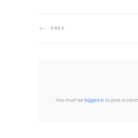
PREV
You must be
logged in
to post a com