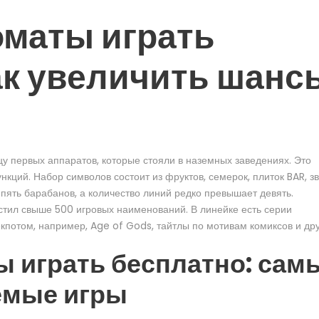
оматы играть
ак увеличить шанс
у первых аппаратов, которые стояли в наземных заведениях. Это
ций. Набор символов состоит из фруктов, семерок, плиток BAR, з
 пять барабанов, а количество линий редко превышает девять.
стил свыше 500 игровых наименований. В линейке есть серии
потом, например, Age of Gods, тайтлы по мотивам комиксов и дру
 играть бесплатно: сам
емые игры