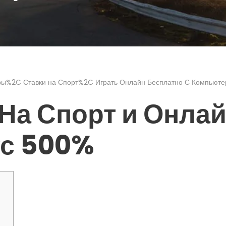
ры%2C Ставки на Спорт%2C Играть Онлайн Бесплатно С Компьюте
 На Спорт и Онла
ус 500%