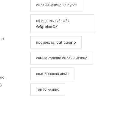
онлайн казино на рубли
официальный сайт
GGpokerOK
лл
промокоды cat casino
самые лучшие онлайн казино
свит бонанза демо
ню.
му
топ 10 казино