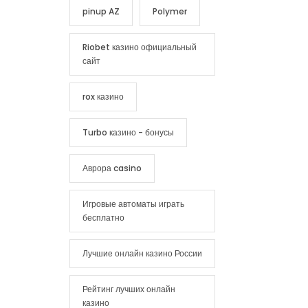
pinup AZ
Polymer
Riobet казино официальный
сайт
rox казино
Turbo казино - бонусы
Аврора casino
Игровые автоматы играть
бесплатно
Лучшие онлайн казино России
Рейтинг лучших онлайн
казино