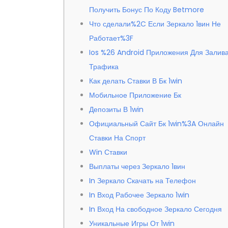
Получить Бонус По Коду Betmore
Что сделали%2C Если Зеркало 1вин Не
Работает%3F
Ios %26 Android Приложения Для Залив
Трафика
Как делать Ставки В Бк 1win
Мобильное Приложение Бк
Депозиты В 1win
Официальный Сайт Бк 1win%3A Онлайн
Ставки На Спорт
Win Ставки
Выплаты через Зеркало 1вин
In Зеркало Скачать на Телефон
In Вход Рабочее Зеркало 1win
In Вход На свободное Зеркало Сегодня
Уникальные Игры От 1win