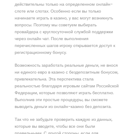
действительны только на определенном онлайн-
слоте или слотах. Особенно если вы только
начинаете играть в казино, у вас могут возникнуть
вопросы. Поэтому мы советуем выбирать
провайдера с круглосуточной службой поддержки
через онлайн чат. После выполнения
перечисленных шагов игроку открывается доступ к
регистрационному бонусу.
Возможность заработать реальные деньги, не внося
ни единого евро в казино с бездепозитным бонусом,
привлекательна. Эта перспектива стала
реальностью благодаря игровым сайтам Российской
Федерации, которые позволяют играть бесплатно.
Выполнив эти простые процедуры, вы сможете
выводить деньги из онлайн-казино без депозита.
Так что не забудьте проверить каждую из данных,
которые вы вводите, чтобы все они были
правильными. С другой стороны, если для