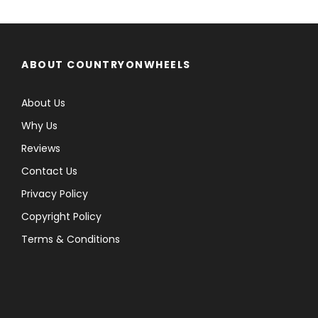
ABOUT COUNTRYONWHEELS
About Us
Why Us
Reviews
Contact Us
Privacy Policy
Copyright Policy
Terms & Conditions