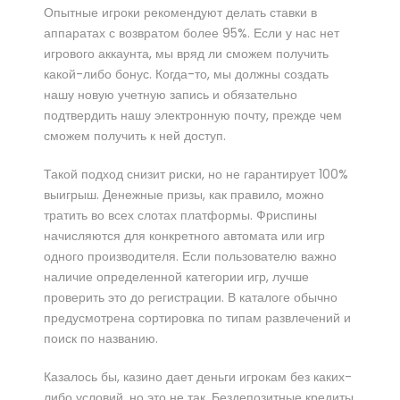
Опытные игроки рекомендуют делать ставки в
аппаратах с возвратом более 95%. Если у нас нет
игрового аккаунта, мы вряд ли сможем получить
какой-либо бонус. Когда-то, мы должны создать
нашу новую учетную запись и обязательно
подтвердить нашу электронную почту, прежде чем
сможем получить к ней доступ.
Такой подход снизит риски, но не гарантирует 100%
выигрыш. Денежные призы, как правило, можно
тратить во всех слотах платформы. Фриспины
начисляются для конкретного автомата или игр
одного производителя. Если пользователю важно
наличие определенной категории игр, лучше
проверить это до регистрации. В каталоге обычно
предусмотрена сортировка по типам развлечений и
поиск по названию.
Казалось бы, казино дает деньги игрокам без каких-
либо условий, но это не так. Бездепозитные кредиты