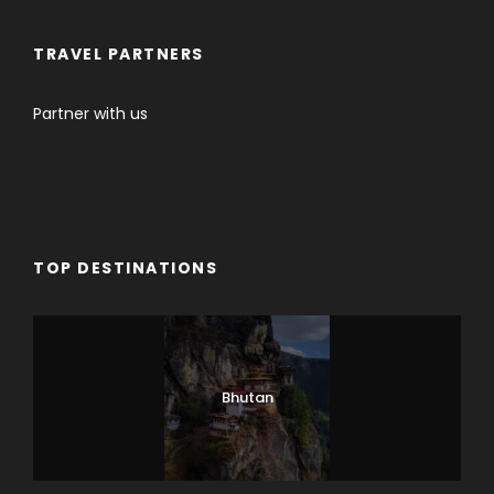
TRAVEL PARTNERS
Partner with us
TOP DESTINATIONS
Bhutan