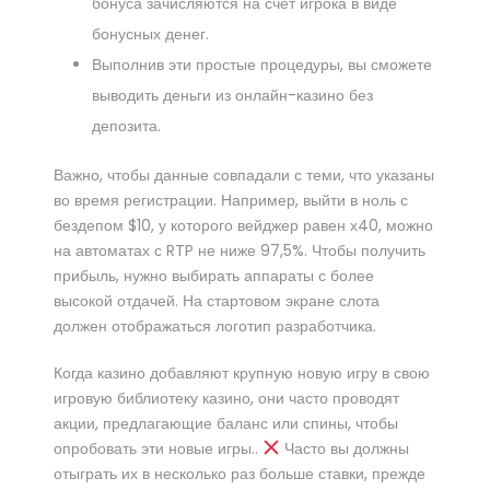
бонуса зачисляются на счет игрока в виде
бонусных денег.
Выполнив эти простые процедуры, вы сможете
выводить деньги из онлайн-казино без
депозита.
Важно, чтобы данные совпадали с теми, что указаны
во время регистрации. Например, выйти в ноль с
бездепом $10, у которого вейджер равен х40, можно
на автоматах с RTP не ниже 97,5%. Чтобы получить
прибыль, нужно выбирать аппараты с более
высокой отдачей. На стартовом экране слота
должен отображаться логотип разработчика.
Когда казино добавляют крупную новую игру в свою
игровую библиотеку казино, они часто проводят
акции, предлагающие баланс или спины, чтобы
опробовать эти новые игры..
Часто вы должны
отыграть их в несколько раз больше ставки, прежде