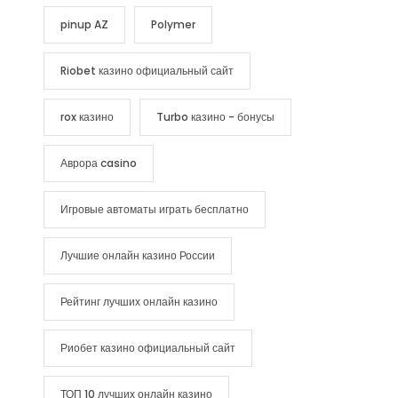
pinup AZ
Polymer
Riobet казино официальный сайт
rox казино
Turbo казино - бонусы
Аврора casino
Игровые автоматы играть бесплатно
Лучшие онлайн казино России
Рейтинг лучших онлайн казино
Риобет казино официальный сайт
ТОП 10 лучших онлайн казино