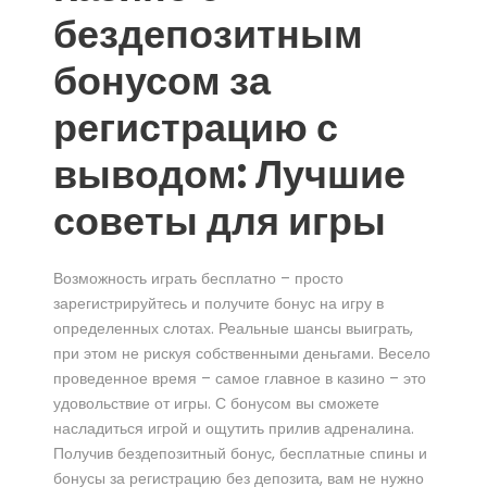
бездепозитным
бонусом за
регистрацию с
выводом: Лучшие
советы для игры
Возможность играть бесплатно – просто
зарегистрируйтесь и получите бонус на игру в
определенных слотах. Реальные шансы выиграть,
при этом не рискуя собственными деньгами. Весело
проведенное время – самое главное в казино – это
удовольствие от игры. С бонусом вы сможете
насладиться игрой и ощутить прилив адреналина.
Получив бездепозитный бонус, бесплатные спины и
бонусы за регистрацию без депозита, вам не нужно