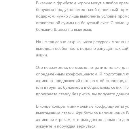
В казино с фрибетом игроки могут в любое вре
бонусных продуктов имеет свой граничный терм
подарком, нужно лишь выполнить условие промо
оговоренной суммы на бонусный счет. С помощью
большие Шансы на выигрыш.
На не так давно открывшихся ресурсах можно 
выгодная особенность недавно запущенных сайт
акции.
Это невозможно, ее можно потратить только для
определенным коэффициентом. Я подготовил лу
активных предложений есть на этой странице, 
или в группах букмекера в социальных сетях. Пр
проиграете ставку без риска, вы получите деньги
В конце концов, минимальные коэффициенты ус
выигрышные ставки. Фрибеты за напоминание В
активным игрокам, которые долгое время не де
аккаунте и побуждая вернуться.