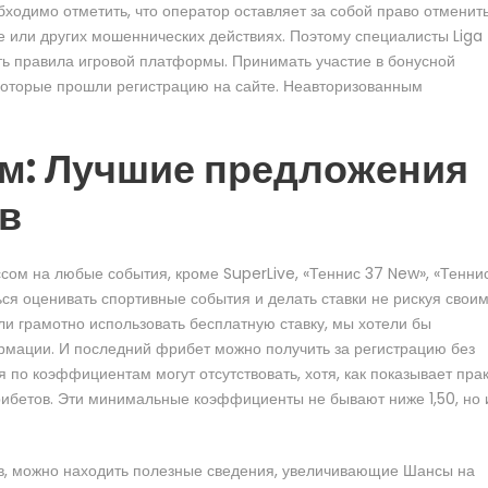
обходимо отметить, что оператор оставляет за собой право отменит
ге или других мошеннических действиях. Поэтому специалисты Liga
ь правила игровой платформы. Принимать участие в бонусной
 которые прошли регистрацию на сайте. Неавторизованным
ом: Лучшие предложения
в
сом на любые события, кроме SuperLive, «Теннис 37 New», «Тенни
ся оценивать спортивные события и делать ставки не рискуя свои
гли грамотно использовать бесплатную ставку, мы хотели бы
рмации. И последний фрибет можно получить за регистрацию без
по коэффициентам могут отсутствовать, хотя, как показывает прак
ибетов. Эти минимальные коэффициенты не бывают ниже 1,50, но 
в, можно находить полезные сведения, увеличивающие Шансы на