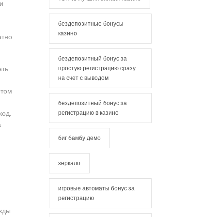
и
бездепозитные бонусы
казино
атно
бездепозитный бонус за
ать
простую регистрацию сразу
на счет с выводом
етом
бездепозитный бонус за
код,
регистрацию в казино
а
биг бамбу демо
зеркало
игровые автоматы бонус за
регистрацию
ажды