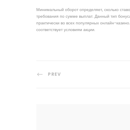
Минимальный оборот определяет, сколько ставо
требования по сумме выплат. Данный тип бонуса
практически во всех популярных онлайн-казино.
соответствует условиям акции.
PREV