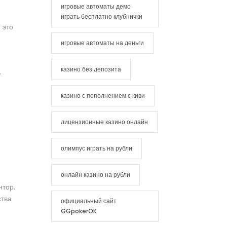
игровые автоматы демо
играть бесплатно клубнички
 это
игровые автоматы на деньги
казино без депозита
.
казино с пополнением с киви
лицензионные казино онлайн
олимпус играть на рубли
0
онлайн казино на рубли
нтор.
ства
официальный сайт
GGpokerOK