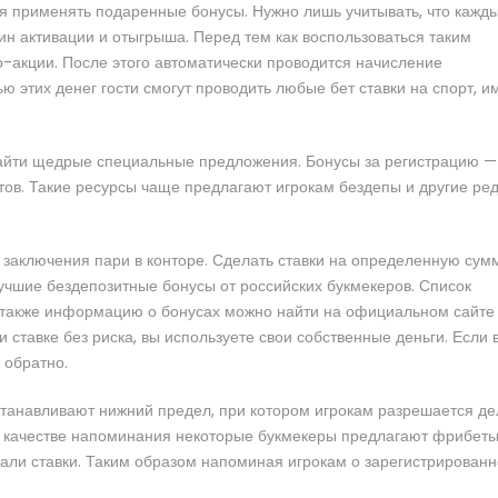
мя применять подаренные бонусы. Нужно лишь учитывать, что кажды
ин активации и отыгрыша. Перед тем как воспользоваться таким
-акции. После этого автоматически проводится начисление
 этих денег гости смогут проводить любые бет ставки на спорт, и
найти щедрые специальные предложения. Бонусы за регистрацию —
ов. Такие ресурсы чаще предлагают игрокам бездепы и другие ре
 заключения пари в конторе. Сделать ставки на определенную сум
чшие бездепозитные бонусы от российских букмекеров. Список
а также информацию о бонусах можно найти на официальном сайте
и ставке без риска, вы используете свои собственные деньги. Если 
 обратно.
танавливают нижний предел, при котором игрокам разрешается де
 качестве напоминания некоторые букмекеры предлагают фрибеты
лали ставки. Таким образом напоминая игрокам о зарегистрирован