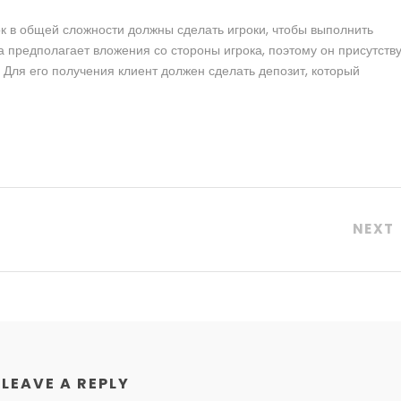
к в общей сложности должны сделать игроки, чтобы выполнить
 предполагает вложения со стороны игрока, поэтому он присутств
 Для его получения клиент должен сделать депозит, который
NEXT
LEAVE A REPLY