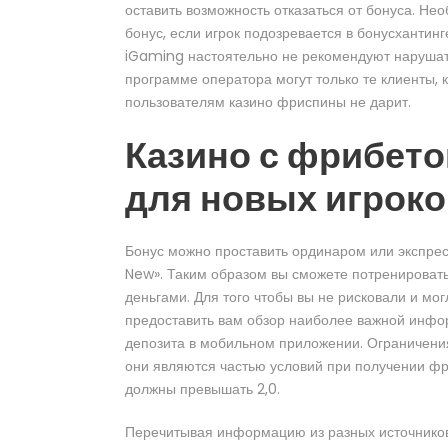
оставить возможность отказаться от бонуса. Не
бонус, если игрок подозревается в бонусхантин
iGaming настоятельно не рекомендуют нарушат
программе оператора могут только те клиенты,
пользователям казино фриспины не дарит.
Казино с фрибет
для новых игроко
Бонус можно проставить ординаром или экспрес
New». Таким образом вы сможете потренировать
деньгами. Для того чтобы вы не рисковали и мо
предоставить вам обзор наиболее важной инфо
депозита в мобильном приложении. Ограничения 
они являются частью условий при получении фр
должны превышать 2,0.
Перечитывая информацию из разных источнико