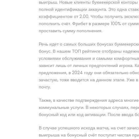
выигрыш. Новые клиенты букмекерской конторы 
полной идентификации аккаунта. Это одна ставк
коэффициентом от 2.00. Чтобы получить эксклюз
пополнить счёт. Фрибет в размере 100% от сумм
проставить сумму пополнения.
Речь идет о самых больших бонусах букмекерски
бонус. В нашем ТОП рейтинге отобраны надежн
условиями обслуживания и самыми комфортным
зависит лишь от личных предпочтений игрока. 
предложения, в 2024 году они обязательно обно
зачастую, тоже вводится на данном этапе. Уже 
почту.
Также, в качестве подтверждения адреса многие
коммунальные услуги. В некоторых случаях, пе
бонусный код или код активации. После ввода бо
В случае успешного исхода матча, на счет зачис
выигрыша на бонусный счёт поступит чистая пр