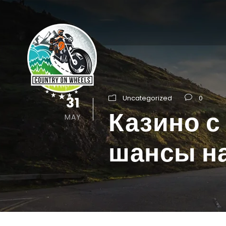
31
Uncategorized
0
Казино с
MAY
шансы н