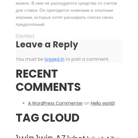
казино. В нем не расходуются средства со счетов
для ставок. Он пригодится новичкам и опытным
игрокам, которые хотят расширить список своих
предпочтений.
Prev
Next
Leave a Reply
You must be
logged in
to post a comment.
RECENT
COMMENTS
A WordPress Commenter
on
Hello world!
TAG CLOUD