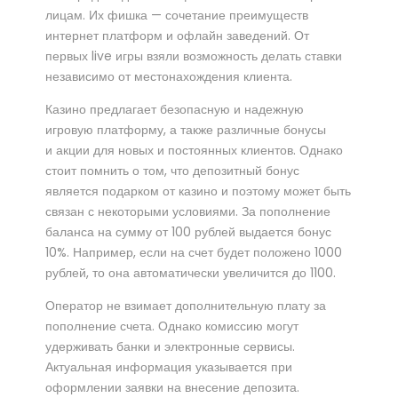
лицам. Их фишка — сочетание преимуществ
интернет платформ и офлайн заведений. От
первых live игры взяли возможность делать ставки
независимо от местонахождения клиента.
Казино предлагает безопасную и надежную
игровую платформу, а также различные бонусы
и акции для новых и постоянных клиентов. Однако
стоит помнить о том, что депозитный бонус
является подарком от казино и поэтому может быть
связан с некоторыми условиями. За пополнение
баланса на сумму от 100 рублей выдается бонус
10%. Например, если на счет будет положено 1000
рублей, то она автоматически увеличится до 1100.
Оператор не взимает дополнительную плату за
пополнение счета. Однако комиссию могут
удерживать банки и электронные сервисы.
Актуальная информация указывается при
оформлении заявки на внесение депозита.