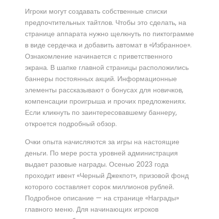
Игроки могут создавать собственные списки
предпочтительных тайтлов. Чтобы это сделать, на
странице аппарата нужно щелкнуть по пиктограмме
в виде сердечка и добавить автомат в «Избранное».
Ознакомление начинается с приветственного
экрана. В шапке главной страницы расположились
баннеры постоянных акций. Информационные
элементы рассказывают о бонусах для новичков,
компенсации проигрыша и прочих предложениях.
Если кликнуть по заинтересовавшему баннеру,
откроется подробный обзор.
Очки опыта начисляются за игры на настоящие
деньги. По мере роста уровней администрация
выдает разовые награды. Осенью 2023 года
проходит ивент «Черный Джекпот», призовой фонд
которого составляет сорок миллионов рублей.
Подробное описание — на странице «Награды»
главного меню. Для начинающих игроков