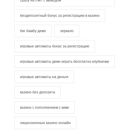
сразу на счет с выводом
бездепозитный бонус за регистрацию в казино
биг бамбу демо
зеркало
игровые автоматы бонус за регистрацию
игровые автоматы демо играть бесплатно клубнички
игровые автоматы на деньги
казино без депозита
казино с пополнением с киви
лицензионные казино онлайн