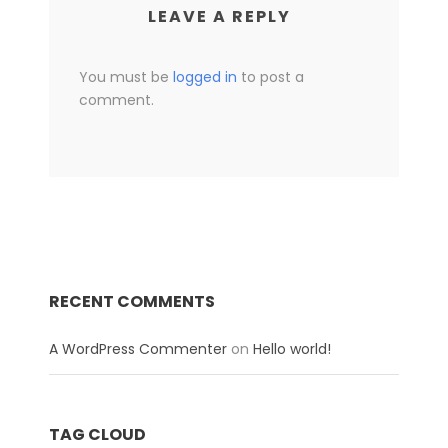
LEAVE A REPLY
You must be
logged in
to post a
comment.
RECENT COMMENTS
A WordPress Commenter
on
Hello world!
TAG CLOUD