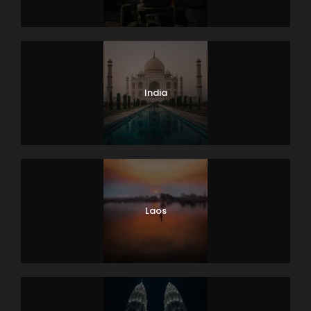
India
Laos