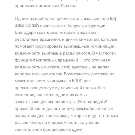
принимают игроков из Украина.
Одним из наиболее привлекательных аспектов Big
Bass Splash являются его бонусные функции.
Благодаря скаттерам, которые открывают
бесплатные вращения, и диким символам, которые
помогают формировать выигрышные комбинации,
возможности выигрыша расширяются. В частности,
функция бесплатных вращений — это отличная
возможность умножить свой выигрыш, не делая
дополнительных ставок. Возможность достижения
максимального выигрыша, в 5000 раз
превышающего сумму начальной ставки, без
сомнения, является одним из самых
захватывающих аспектов игры. Этот солидный
призовой фонд делает игру чрезвычайно ценным
вариантом для тех игроков, которые ищут не только
развлечение, но и возможность получения
значительной финансовой отдачи.