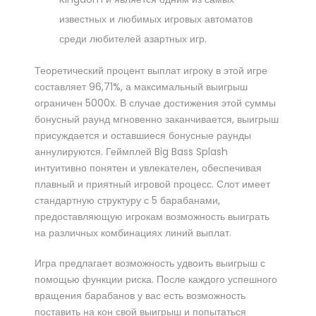
известных и любимых игровых автоматов
среди любителей азартных игр.
Теоретический процент выплат игроку в этой игре
составляет 96,71%, а максимальный выигрыш
ограничен 5000x. В случае достижения этой суммы
бонусный раунд мгновенно заканчивается, выигрыш
присуждается и оставшиеся бонусные раунды
аннулируются. Геймплей Big Bass Splash
интуитивно понятен и увлекателен, обеспечивая
плавный и приятный игровой процесс. Слот имеет
стандартную структуру с 5 барабанами,
предоставляющую игрокам возможность выиграть
на различных комбинациях линий выплат.
Игра предлагает возможность удвоить выигрыш с
помощью функции риска. После каждого успешного
вращения барабанов у вас есть возможность
поставить на кон свой выигрыш и попытаться