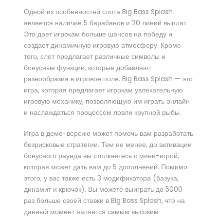
Одной из особенностей слота Big Bass Splash
является наличие 5 барабанов и 20 линий выплат.
Это дает игрокам больше шансов на победу и
создает динамичную игровую атмосферу. Кроме
того, слот предлагает различные символы и
бонусные функции, которые добавляют
разнообразия в игровое поле. Big Bass Splash — это
игра, которая предлагает игрокам увлекательную
игровую механику, позволяющую им играть онлайн
и наслаждаться процессом ловли крупной рыбы.
Игра в демо-версию может помочь вам разработать
безрисковые стратегии. Тем не менее, до активации
бонусного раунда вы столкнетесь с мини-игрой,
которая может дать вам до 5 дополнений. Помимо
этого, у вас также есть 3 модификатора (базука,
динамит и крючок). Вы можете выиграть до 5000
раз больше своей ставки в Big Bass Splash, что на
данный момент является самым высоким