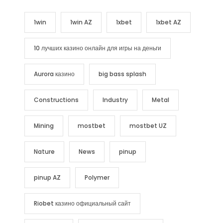
1win
1win AZ
1xbet
1xbet AZ
10 лучших казино онлайн для игры на деньги
Aurora казино
big bass splash
Constructions
Industry
Metal
Mining
mostbet
mostbet UZ
Nature
News
pinup
pinup AZ
Polymer
Riobet казино официальный сайт