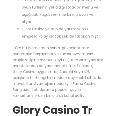
oyun türlerinin yer aldığı statik bir menü ve
aşağıdaki küçük resimde birkaç oyun yer
alıyor.
Glory Casino’ye afin de yatırmak hızlı
empieza kolay olacak şekilde tasarlanmıştır.
Tüm bu işlemlerden sonra, güvenle kumar
oynamaya başlayabilir ve kumar oynamanın
empieza ilginç oyunun keyfini çıkarmanın yanı sıra
avantajlardan da yararlanabilirsiniz. Ek olarak,
Glory Casino uygulaması, Android veya iOS
çalıştıran herhangi bir modern day mobil cihazda
mevcuttur. Avantajları nedeniyle Fame Casino,
Bangladeş’teki durante popüler çevrimiçi
kumarhanelerden biri olarak kabul edilir.
Glory Casino Tr