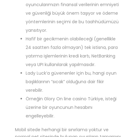
oyuncularımızın finansal verilerinin emniyeti
ve güvenliği büyük önem taşıyor ve ödeme
yöntemlerinin seçimi de bu taahhüdümüzü
yansıtıyor.
Hafif bir gecikmenin olabileceği (genellikle
24 saatten fazla olmayan) tek istisna, para
yatırma işlemlerinin kredi kartı, NetBanking
veya UPI kullanılarak yapılmasıdır.
Lady Luck’a güvenenler için bu, hangi oyun
başlıklarının “sıcak” olduğuna dair fikir
verebilir.
Örneğin Glory On line casino Türkiye, isteği
üzerine bir oyuncunun hesabını
engelleyebilir.
Mobil sitede herhangi bir sınırlama yoktur ve
normal net sitesinde bulunan oyunların tamamını