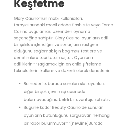
Keşfetme
Glory Casino’nun mobil kullanıcıları,
tarayıcılarındaki mobil adobe flash site veya Fame
Casino uygulaması üzerinden oynama
seçeneğine sahiptir. Glory Casino, oyunların adil
bir şekilde işlendiğini ve sonuçların rastgele
olduğunu sağlamak için bağımsız testlere ve
denetimlere tabi tutulmuştur. Oyunların
adilliklerini” “sağlamak için en child şifreleme
teknolojilerini kullanır ve düzenli olarak denetlenir.
Bu nedenle, burada sunulan slot oyunları,
diğer birçok çevrimiçi casinoda
bulamayacağınız belirli bir avantaja sahiptir.
Bugüne kadar Beauty Casino’de sunulan
oyunların bütünlüğünü sorgulayan herhangi
bir rapor bulunmuyor.” “[newline]Burada