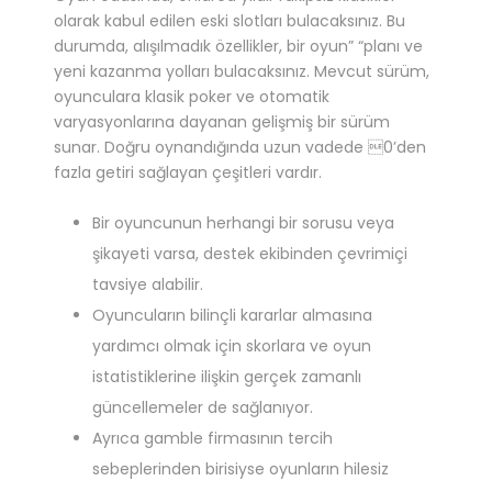
olarak kabul edilen eski slotları bulacaksınız. Bu
durumda, alışılmadık özellikler, bir oyun” “planı ve
yeni kazanma yolları bulacaksınız. Mevcut sürüm,
oyunculara klasik poker ve otomatik
varyasyonlarına dayanan gelişmiş bir sürüm
sunar. Doğru oynandığında uzun vadede 0’den
fazla getiri sağlayan çeşitleri vardır.
Bir oyuncunun herhangi bir sorusu veya
şikayeti varsa, destek ekibinden çevrimiçi
tavsiye alabilir.
Oyuncuların bilinçli kararlar almasına
yardımcı olmak için skorlara ve oyun
istatistiklerine ilişkin gerçek zamanlı
güncellemeler de sağlanıyor.
Ayrıca gamble firmasının tercih
sebeplerinden birisiyse oyunların hilesiz