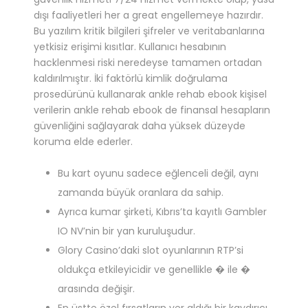
dışı faaliyetleri her a great engellemeye hazırdır.
Bu yazılım kritik bilgileri şifreler ve veritabanlarına
yetkisiz erişimi kısıtlar. Kullanıcı hesabının
hacklenmesi riski neredeyse tamamen ortadan
kaldırılmıştır. İki faktörlü kimlik doğrulama
prosedürünü kullanarak ankle rehab ebook kişisel
verilerin ankle rehab ebook de finansal hesapların
güvenliğini sağlayarak daha yüksek düzeyde
koruma elde ederler.
Bu kart oyunu sadece eğlenceli değil, aynı
zamanda büyük oranlara da sahip.
Ayrıca kumar şirketi, Kıbrıs’ta kayıtlı Gambler
IO NV’nin bir yan kuruluşudur.
Glory Casino’daki slot oyunlarının RTP’si
oldukça etkileyicidir ve genellikle � ile �
arasında değişir.
En üstte özel fırsatların yer aldığı bir kaydırıcı,