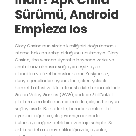
Sürümü, Android
Empieza Ios
Glory Casino’nun sizden kimliğinizi doğrulamanızı
isteme hakkına sahip olduğunu unutmayın. Glory
Casino, the woman ziyaretin heyecan verici ve
unutulmaz olmasını sağlayan eşsiz oyun
olanakları ve özel bonuslar sunar. Kasiyomuz,
dünya genelinden oyuncuları çeken yüksek
hizmet kalitesi ve lüks atmosferiyle tanınmaktadır.
Green Valley Games (GVG), sadece SkillOnNet
platformunu kullanan casinolarla çalışan bir oyun
sağlayıcısıdır. Bu nedenle, burada sunulan slot
oyunları, diğer birçok çevrimiçi casinoda
bulamayacağınız belirli bir avantaja sahiptir. Sol
üst köşedeki menüye tıkladığınızda, oyunlar,