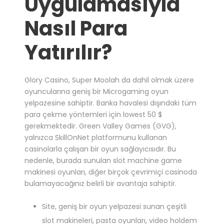
Uygulamasıyla
Nasıl Para
Yatırılır?
Glory Casino, Super Moolah da dahil olmak üzere
oyuncularına geniş bir Microgaming oyun
yelpazesine sahiptir. Banka havalesi dışındaki tüm
para çekme yöntemleri için lowest 50 $
gerekmektedir. Green Valley Games (GVG),
yalnızca SkillOnNet platformunu kullanan
casinolarla çalışan bir oyun sağlayıcısıdır. Bu
nedenle, burada sunulan slot machine game
makinesi oyunları, diğer birçok çevrimiçi casinoda
bulamayacağınız belirli bir avantaja sahiptir.
Site, geniş bir oyun yelpazesi sunan çeşitli
slot makineleri, pasta oyunları, video holdem