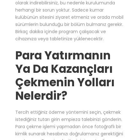
olarak indirebilirsiniz, bu nedenle kurulumunda
herhangi bir sorun yoktur. Sadece kumar
kulübünün sitesini ziyaret etmeniz ve orada mobil
sürümlerin bulunduğu bir bölüm bulmanız gerekir.
Birkaç dakika içinde program çalışacak ve
cihazınıza veya tabletinize yüklenecektir.
Para Yatırmanın
Ya Da Kazançları
Çekmenin Yolları
Nelerdir?
Tercih ettiğiniz ödeme yöntemini seçin, çekmek
istediğiniz tutarı girin empieza talebinizi gönderin.
Para çekme işlemi yapmadan önce fotoğraflı bir
kimlik sunarak hesabınızı doğrulamanız gerektiğini