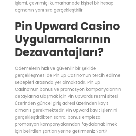
işlemi, çevrimiçi kumarhanede kişisel bir hesap
açmanın yanı sıra gerçekleştirilir.
Pin Upward Casino
Uygulamalarının
Dezavantajları?
Ödemelerin hızlı ve güvenilir bir şekilde
gerçekleşmesi de Pin Up Casino’nun tercih edilme
sebepleri arasında yer almaktadır. Pin Up
Casino’nun bonus ve promosyon kampanyalarının
detaylarına ulaşmak için Pin Upwards resmi sitesi
üzerinden güncel giriş adresi üzerinden kayıt
olmanız gerekmektedir. Pin Upward kayıt işlemini
gerçekleştirdikten sonra, bonus empieza
promosyon kampanyalarından faydalanabilmek
için belirtilen şartları yerine getirmeniz ?art?