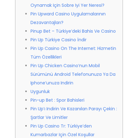
Oynamak Için Sobre Iyi Yer Neresi?
Pin Upward Casino Uygulamalarının
Dezavantajları?
Pinup Bet – Türkiye’deki Bahis Ve Casino
Pin Up Türkiye Casino İndir
Pin Up Casino On The Internet: Hizmetin
Tüm Özellikleri
Pin Up Chicken Casino’nun Mobil
Sürümünü Android Telefonunuza Ya Da
Iphone’unuza Indirin
Uygunluk
Pin-up Bet : Spor Bahisleri
Pin Up’ı Indirin Ve Kazanılan Parayı Çekin :
Şartlar Ve Limitler
Pin Up Casino Tr: Türkiye’den
Kumarbazlar Için Özel Koşullar