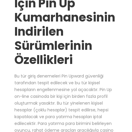
Için Pin Up
Kumarhanesinin
Indirilen
Sürümlerinin
Özellikleri
Bu tür giriş denemeleri Pin Upward güvenliği
tarafından tespit edilecek ve bu tür kişisel
hesapların engellenmesine yol açacaktır. Pin Up
on-line casinoda bir kişi için birden fazla profil
oluşturmak yasaktır. Bu tür yinelenen kişisel
hesaplar (çoklu hesaplar) tespit edilirse, hepsi
kapatılacak ve para yatırma hesapları iptal
edilecektir. Para yatırma para birimini belirleyen
oyuncu, rahat ödeme araçları aracılığıyla casino