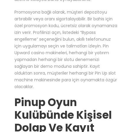
Promosyona bağlı olarak, müşteri depozitoyu
artırabilir veya oranı sigortalayabilir. Bir bahis için
özel promosyon kodu, ücretsiz olarak oynamanıza
izin verir. Profilinizi açın, listedeki “Bypass
engelleme” seçeneğini bulun, akıllı telefonunuz
için uygulamayı seçin ve talimatları izleyin. Pin
Upward casino makineleri, herhangi bir yatırım
yapmadan herhangi bir slotu denemenizi
sağlayan bir demo moduna sahiptir. Kayıt
olduktan sonra, müşteriler herhangi bir Pin Up slot
machine makinesinde para için oynamakta özgür
olacaklar.
Pinup Oyun
Kulübünde Kişisel
Dolap Ve Kayıt