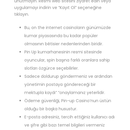
unutmayın. Resmi web sitesini ziyaret edin veya
uygulamayı indirin ve “Kayıt Ol” seçeneğine
tıklayın.
Bu, on the internet casinoların günümüzde
kumar piyasasında bu kadar popüler
olmasının bêtisier nedenlerinden biridir.
Pin Up kumarhanesinin resmi sitesinde
oyuncular, spin başına farklı oranlara sahip
slotları özgürce seçebilirler.
Sadece doldurup göndermeniz ve ardından
yönetimin postaya göndereceği bir
mektupla kaydı” “onaylamanız yeterlidir.
Ödeme güvenliği, Pin-up Casino’nun üstün
olduğu bir başka husustur.
E-posta adresiniz, tercih ettiğiniz kullanıcı adı
ve şifre gibi bazı temel bilgileri vermeniz