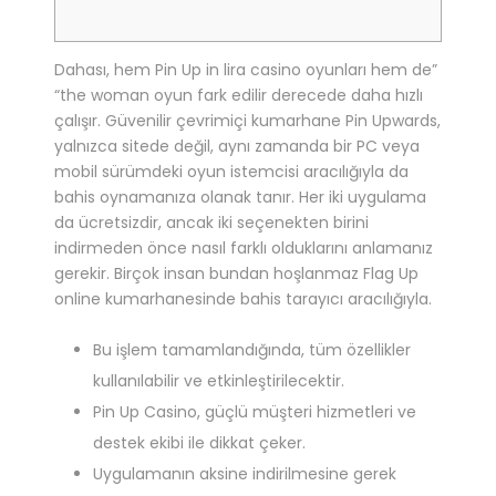
Dahası, hem Pin Up in lira casino oyunları hem de”
“the woman oyun fark edilir derecede daha hızlı
çalışır. Güvenilir çevrimiçi kumarhane Pin Upwards,
yalnızca sitede değil, aynı zamanda bir PC veya
mobil sürümdeki oyun istemcisi aracılığıyla da
bahis oynamanıza olanak tanır. Her iki uygulama
da ücretsizdir, ancak iki seçenekten birini
indirmeden önce nasıl farklı olduklarını anlamanız
gerekir. Birçok insan bundan hoşlanmaz Flag Up
online kumarhanesinde bahis tarayıcı aracılığıyla.
Bu işlem tamamlandığında, tüm özellikler
kullanılabilir ve etkinleştirilecektir.
Pin Up Casino, güçlü müşteri hizmetleri ve
destek ekibi ile dikkat çeker.
Uygulamanın aksine indirilmesine gerek