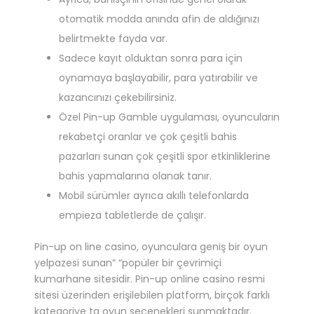
otomatik modda anında afin de aldığınızı
belirtmekte fayda var.
Sadece kayıt olduktan sonra para için
oynamaya başlayabilir, para yatırabilir ve
kazancınızı çekebilirsiniz.
Özel Pin-up Gamble uygulaması, oyuncuların
rekabetçi oranlar ve çok çeşitli bahis
pazarları sunan çok çeşitli spor etkinliklerine
bahis yapmalarına olanak tanır.
Mobil sürümler ayrıca akıllı telefonlarda
empieza tabletlerde de çalışır.
Pin-up on line casino, oyunculara geniş bir oyun
yelpazesi sunan” “popüler bir çevrimiçi
kumarhane sitesidir. Pin-up online casino resmi
sitesi üzerinden erişilebilen platform, birçok farklı
kategoriye ta oyun seçenekleri sunmaktadır.