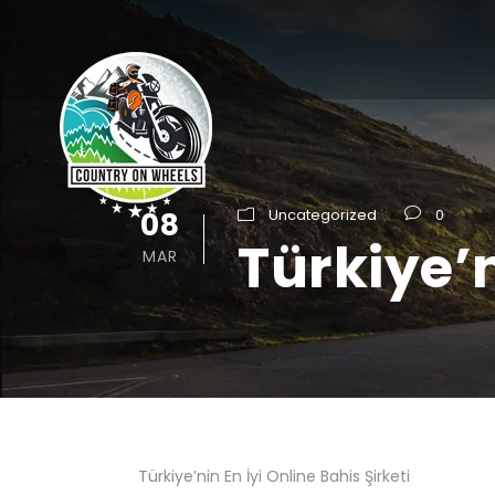
08
Uncategorized
0
Türkiye’n
MAR
Türkiye’nin En İyi Online Bahis Şirketi