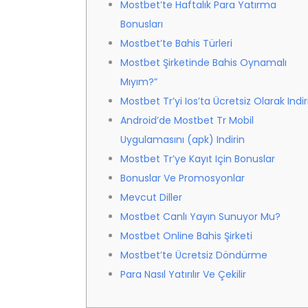
Mostbet’te Haftalık Para Yatırma
Bonusları
Mostbet’te Bahis Türleri
Mostbet Şirketinde Bahis Oynamalı
Mıyım?”
Mostbet Tr’yi Ios’ta Ücretsiz Olarak Indir
Android’de Mostbet Tr Mobil
Uygulamasını (apk) Indirin
Mostbet Tr’ye Kayıt Için Bonuslar
Bonuslar Ve Promosyonlar
Mevcut Diller
Mostbet Canlı Yayın Sunuyor Mu?
Mostbet Online Bahis Şirketi
Mostbet’te Ücretsiz Döndürme
Para Nasıl Yatırılır Ve Çekilir