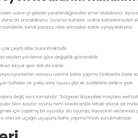
zden sobre iyi şekilde yararlandığınızdan emin olabilirsiniz. Ayrıca,
aha da artırabilirsiniz. Ücretsiz bahisler, online bahislerinizden e
bahislerle, kendi paranızı riske atmadan bahis oynayabilirsiniz
ok çeşitli diller bulunmaktadır.
 seçilen yönteme göre değişiklik gösterebilir.
inen birçok spor dalı da vardır.
in veya oyunlarının sonucu üzerine bahis yapma faaliyetini ifade e
an bahisler ve çoklu este oyunu gibi ek özelliklerle birlikte gelir.
rışmalara değil, aynı zamanda” “bölgesel düzeydeki maçlara weil ba
püler olan Aviator oyunu hem sitede ankle rehab ebook de mobi
işmek için yapılmış bir oyundur. Bu oyunda, Havacının ekranında 
e olan bir uçağın uçuşuna bahis yapma fırsatı sunulmaktadır.
eri