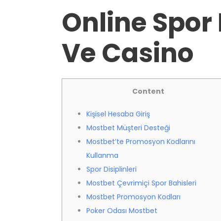
Online Spor 
Ve Casino
Content
Kişisel Hesaba Giriş
Mostbet Müşteri Desteği
Mostbet’te Promosyon Kodlarını
Kullanma
Spor Disiplinleri
Mostbet Çevrimiçi Spor Bahisleri
Mostbet Promosyon Kodları
Poker Odası Mostbet