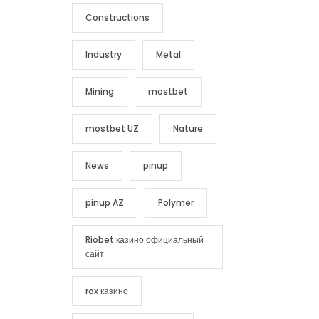
Constructions
Industry
Metal
Mining
mostbet
mostbet UZ
Nature
News
pinup
pinup AZ
Polymer
Riobet казино официальный
сайт
rox казино